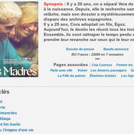
Synopsis
: Il y a 20 ans, on a séparé Vera de
à la naissance. Depuis, elle le recherche sa
relâche, mais son dossier a mystérieusemen
disparu des archives espagnoles.
Il y a 20 ans, Cora adoptait un fils, Egoz.
Aujourd’hui, le destin les réunit tous les troi
Ensemble, ils vont rattraper le temps perdu 
prendre leur revanche sur ceux qui le leur on
Dossier de presse
Bande-annonce
BO France : 23000 en 7 semaines
***
Pages associées :
Cria Cuervos
Fermer les
Parle avec elle
Volver
Les Amants passagers
S
La Fille du patron
Étreintes brisées
Les Ogr
clés
ol
ria
Dimanches
Málaga
d Sin Sueño
, l’énigme d’une vie