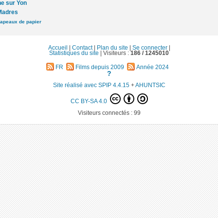
e sur Yon
Madres
apeaux de papier
Accueil
|
Contact
|
Plan du site
|
Se connecter
|
Statistiques du site
|
Visiteurs :
186 /
1245010
FR
Films depuis 2009
Année 2024
?
Site réalisé avec SPIP 4.4.15
+
AHUNTSIC
CC BY-SA 4.0
Visiteurs connectés :
99