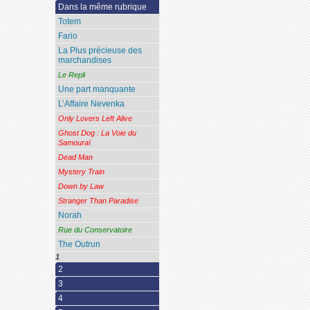
Dans la même rubrique
Totem
Fario
La Plus précieuse des
marchandises
Le Repli
Une part manquante
L’Affaire Nevenka
Only Lovers Left Alive
Ghost Dog : La Voie du
Samouraï
Dead Man
Mystery Train
Down by Law
Stranger Than Paradise
Norah
Rue du Conservatoire
The Outrun
1
2
3
4