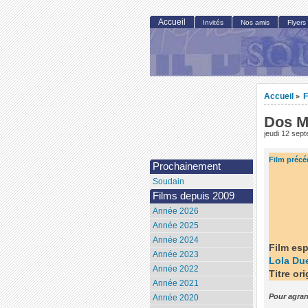
Accueil
Invités
Nos amis
Flyers
Accueil
F
>
Dos M
jeudi 12 sep
Film précé
Prochainement
Soudain
Films depuis 2009
Année 2026
Année 2025
Année 2024
Film esp
Année 2023
Lola Du
Année 2022
Titre or
Année 2021
Pour agran
Année 2020