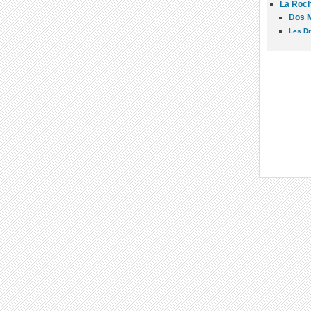
La Roch
Dos 
Les Dr