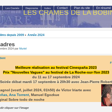
Contact
Plan du site
En résumé
Les Cramés
Diaporama
Index
LES CRAMÉS DE LA BOBI
ilms depuis 2009
Année 2024
>
adres
tembre 2024
par
Muriel
dent
F
Meilleure réalisation au festival Cinespaña 2023
Prix "Nouvelles Vagues" au festival de La Roche-sur-Yon 2023
du 11 au 17 septembre 2024
Soirée débat mardi 17 septembre à 20h30 avec Jean-Pierre Robert
agnol (vostf, juillet 2024, 01h50) de Víctor Iriarte avec
eñas
,
Ana Torrent
, Manuel Egozkue
iginal Sobre todo de noche
dir cliquer sur l’image