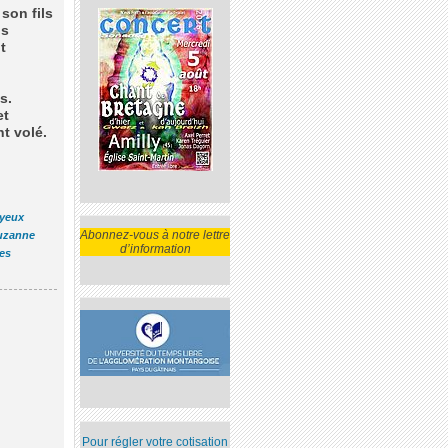
 son fils
ns
t
s.
et
t volé.
 yeux
Abonnez-vous à notre lettre
uzanne
d’information
es
Pour régler votre cotisation