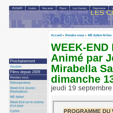
Accueil
Invités
Nos amis
Flyers
Les Cramés
Diaporama
LES C
Accueil
Rendez-vous
WE italien-fiches
>
>
WEEK-END I
Animé par J
Prochainement
Mirabella Sa
Soudain
Films depuis 2009
dimanche 13
Rendez-vous
Rétrospectives
jeudi 19 septembre
Week End Jeunes
Réalisateurs
WE italien
Week-End sur le cinéma
d’un pays
PROGRAMME DU W
Cycles