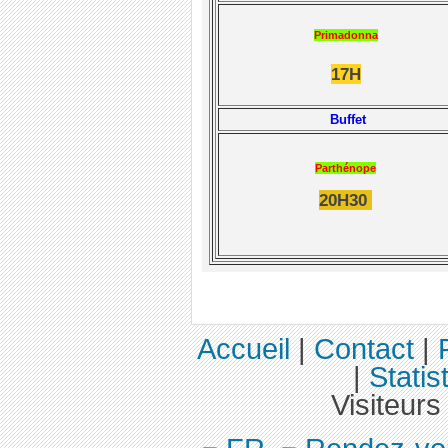
Primadonna
17H
Buffet
Parthénope
20H30
Accueil
|
Contact
|
|
Statis
Visiteurs