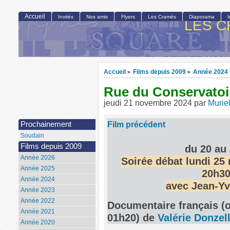
Accueil
Invités
Nos amis
Flyers
Les Cramés
Diaporama
LES C
Accueil
Films depuis 2009
Année 2024
>
>
Rue du Conservatoi
jeudi 21 novembre 2024
par
Murie
Film précédent
Prochainement
Soudain
Films depuis 2009
du 20 au
Année 2026
Soirée débat lundi 25
Année 2025
20h3
Année 2024
avec Jean-Yv
Année 2023
Année 2022
Documentaire français (o
Année 2021
01h20) de
Valérie Donzell
Année 2020