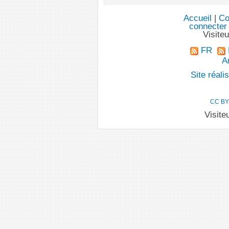
Accueil
|
Co
connecter
Visite
FR
An
Site réal
CC BY
Visite