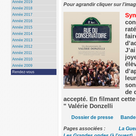
Année 2019
Pour agrandir cliquer sur l’ima
Année 2018
Syn
Année 2017
Année 2016
con
Année 2015
rat
Année 2014
fai
Année 2013
d’a
Année 2012
J’a
Année 2011
joy
Année 2010
élè
Année 2009
d’a
Rendez-vous
leu
son
de 
accepté. En filmant cette 
" Valérie Donzelli
Dossier de presse
Bande
Pages associées :
La Guer
Les Grandes ondes (à l’ouest)