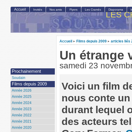
Accueil
Invités
Nos amis
Flyers
Les Cramés
Diaporama
LES C
Accueil
Films depuis 2009
articles liés
>
>
Un étrange 
samedi 23 novemb
Prochainement
Soudain
Voici un film 
Films depuis 2009
Année 2026
nous conte un
Année 2025
Année 2024
durant lequel o
Année 2023
Année 2022
des acteurs te
Année 2021
Année 2020