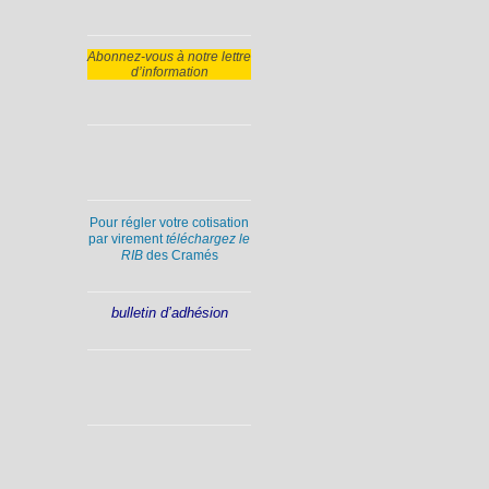
Abonnez-vous à notre lettre
d’information
Pour régler votre cotisation
par virement
téléchargez le
RIB
des Cramés
bulletin d’adhésion