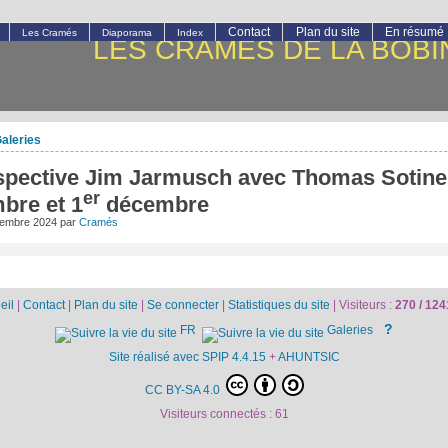
Contact
Plan du site
En résumé
Les Cramés
Diaporama
Index
LES CRAMÉS DE LA BOBI
aleries
spective Jim Jarmusch avec Thomas Sotine
er
bre et 1
décembre
cembre 2024
par
Cramés
eil
|
Contact
|
Plan du site
|
Se connecter
|
Statistiques du site
|
Visiteurs :
270 /
124
?
FR
Galeries
Site réalisé avec SPIP 4.4.15
+
AHUNTSIC
CC BY-SA 4.0
Visiteurs connectés :
61