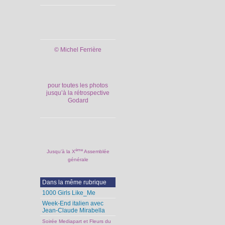
© Michel Ferrière
pour toutes les photos
jusqu’à la rétrospective
Godard
ème
Jusqu’à la X
Assemblée
générale
Dans la même rubrique
1000 Girls Like_Me
Week-End italien avec
Jean-Claude Mirabella
Soirée Mediapart et Fleurs du