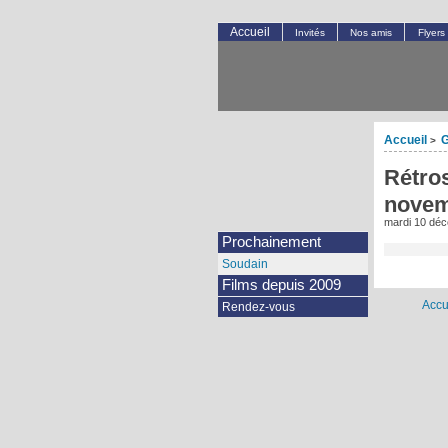
Accueil
Invités
Nos amis
Flyers
Accueil
G
>
Rétro
novem
mardi 10 dé
Prochainement
Soudain
Films depuis 2009
Accu
Rendez-vous