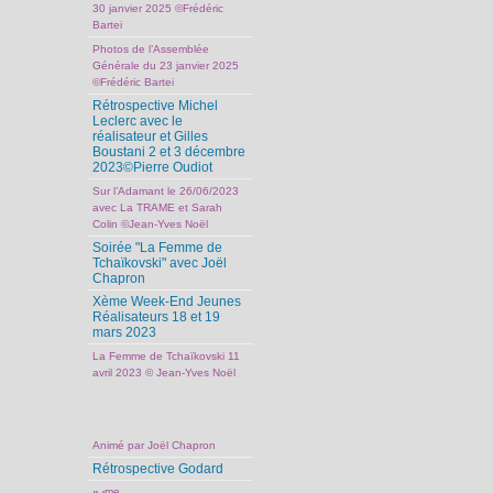
30 janvier 2025 ©Frédéric
Bartei
Photos de l’Assemblée
Générale du 23 janvier 2025
©Frédéric Bartei
Rétrospective Michel
Leclerc avec le
réalisateur et Gilles
Boustani 2 et 3 décembre
2023©Pierre Oudiot
Sur l’Adamant le 26/06/2023
avec La TRAME et Sarah
Colin ©Jean-Yves Noël
Soirée "La Femme de
Tchaïkovski" avec Joël
Chapron
Xème Week-End Jeunes
Réalisateurs 18 et 19
mars 2023
La Femme de Tchaïkovski 11
avril 2023 © Jean-Yves Noël
Animé par Joël Chapron
Rétrospective Godard
me