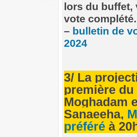
lors du buffet,
vote complété.
–
bulletin de v
2024
3/ La projec
première du
Moghadam e
Sanaeeha,
M
préféré
à 20