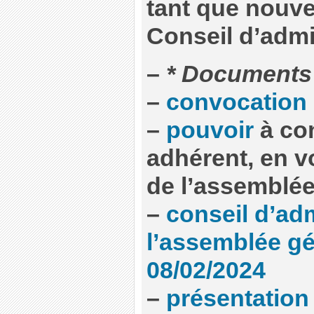
tant que nouv
Conseil d’admi
–
* Documents
–
convocation
–
pouvoir
à con
adhérent, en v
de l’assemblé
–
conseil d’adm
l’assemblée gé
08/02/2024
–
présentation