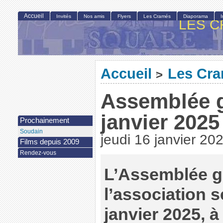
Accueil
Invités
Nos amis
Flyers
Les Cramés
Diaporama
LES C
Accueil
Les Cr
>
Assemblée g
janvier 2025
Prochainement
Soudain
jeudi 16 janvier 20
Films depuis 2009
Rendez-vous
L’Assemblée g
l’association s
janvier 2025, à