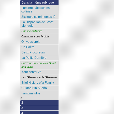
Dans la même rubrique
Lumière pâle sur les
collines
Six jours ce printemps-là
La Disparition de Josef
Mengele
Une vie ordinaire
Chantons sous la pluie
On vous croit
Un Poète
Deux Procureurs
La Petite Dernière
Put Your Soul on Your Hand
and Walk
Kontinental 25
Les Glaneurs et la Glaneuse
Brief History of a Family
Cuidad Sin Sueño
Fantôme utile
1
2
3
4