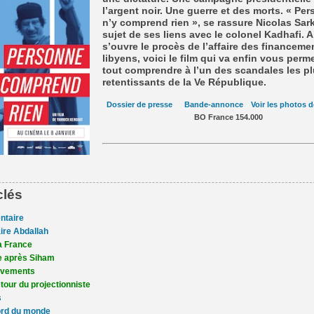
l’argent noir. Une guerre et des morts. « Pe
n’y comprend rien », se rassure Nicolas Sar
sujet de ses liens avec le colonel Kadhafi. 
s’ouvre le procès de l’affaire des financeme
libyens, voici le film qui va enfin vous perm
tout comprendre à l’un des scandales les p
retentissants de la Ve République.
Dossier de presse
Bande-annonce
Voir les photos d
BO France 154.000
clés
ntaire
aire Abdallah
la France
e après Siham
èvements
tour du projectionniste
s
ord du monde