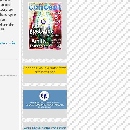
rsonne
kozy au
Alors que
nts
ettre de
lus
e la soirée
Abonnez-vous à notre lettre
d’information
Pour régler votre cotisation