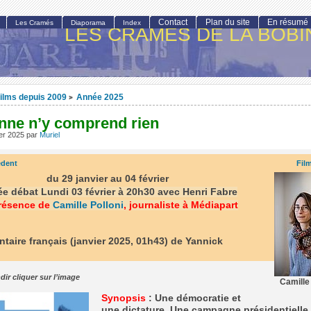
Contact
Plan du site
En résumé
Les Cramés
Diaporama
Index
LES CRAMÉS DE LA BOBI
ilms depuis 2009
Année 2025
>
nne n’y comprend rien
ier 2025
par
Muriel
édent
Fil
du 29 janvier au 04 février
ée débat Lundi 03 février à 20h30 avec Henri Fabre
résence de
Camille Polloni
, journaliste à Médiapart
aire français (janvier 2025, 01h43) de Yannick
dir cliquer sur l’image
Camille
Synopsis
: Une démocratie et
une dictature. Une campagne présidentielle 