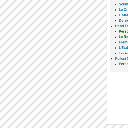
Soums
Le Cr
L’Aff
Derri
Henri F
Perso
Le Re
Frem
L’Étab
Les Am
Polloni 
Perso