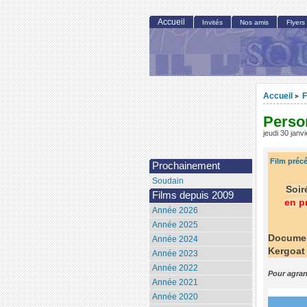
Accueil
Invités
Nos amis
Flyers
Accueil
F
>
Perso
jeudi 30 janv
Film préc
Prochainement
Soudain
Soir
Films depuis 2009
en p
Année 2026
Année 2025
Document
Année 2024
Kergoat
Année 2023
Année 2022
Pour agran
Année 2021
Année 2020