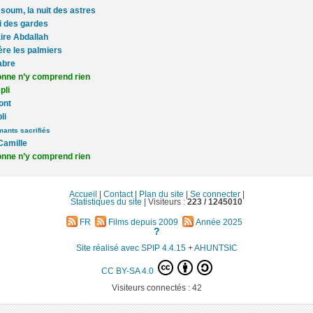
oum, la nuit des astres
i des gardes
aire Abdallah
ère les palmiers
abre
nne n’y comprend rien
pli
ont
li
ants sacrifiés
Camille
nne n’y comprend rien
Accueil
|
Contact
|
Plan du site
|
Se connecter
|
Statistiques du site
|
Visiteurs :
223 /
1245010
FR
Films depuis 2009
Année 2025
?
Site réalisé avec SPIP 4.4.15
+
AHUNTSIC
CC BY-SA 4.0
Visiteurs connectés :
42