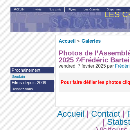
Accueil
Invités
Nos amis
Flyers
Les Cramés
Diaporama
LES C
Accueil
Galeries
>
Photos de l’Assemblé
2025 ©Frédéric Bartei
vendredi 7 février 2025
par
Frédéri
Prochainement
Soudain
Pour faire défiler les photos cli
Films depuis 2009
Rendez-vous
Accueil
|
Contact
|
|
Statis