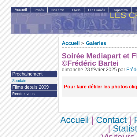
Accueil
Invités
Nos amis
Flyers
Les Cramés
Diaporama
LES C
Accueil
Galeries
>
Soirée Mediapart et F
©Frédéric Bartei
dimanche 23 février 2025
par
Frédé
Prochainement
Soudain
Pour faire défiler les photos cli
Films depuis 2009
Rendez-vous
Accueil
|
Contact
|
|
Statis