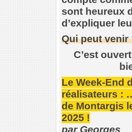
sont heureux d
d’expliquer leur
Qui peut venir
C’est ouvert
bi
Le Week-End 
réalisateurs : …
de Montargis l
2025 !
par Georges