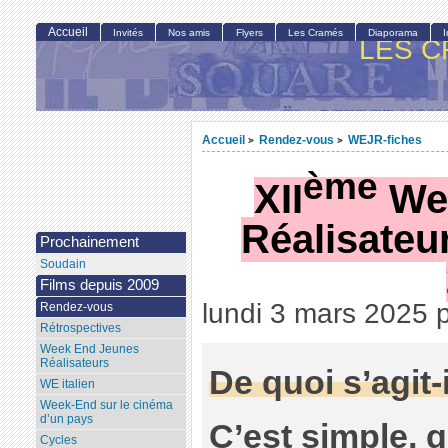
Accueil
Invités
Nos amis
Flyers
Les Cramés
Diaporama
LES C
Accueil
Rendez-vous
WEJR-fiches
>
>
ème
XII
Wee
Réalisateu
Prochainement
Soudain
Films depuis 2009
lundi 3 mars 2025
Rendez-vous
Rétrospectives
Week End Jeunes
Réalisateurs
De quoi s’agit-i
WE italien
Week-End sur le cinéma
d’un pays
C’est simple, q
Cycles