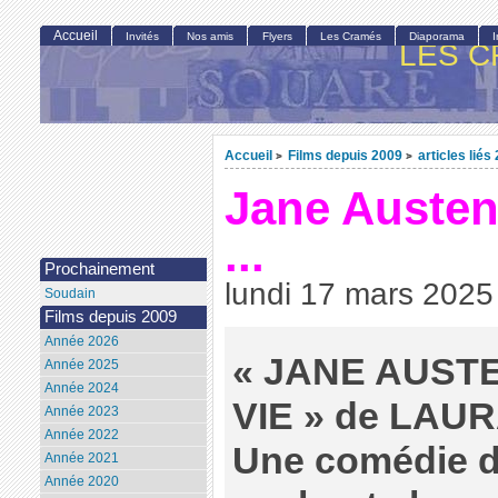
Accueil
Invités
Nos amis
Flyers
Les Cramés
Diaporama
LES C
Accueil
Films depuis 2009
articles liés
>
>
Jane Austen
...
Prochainement
lundi 17 mars 2025
Soudain
Films depuis 2009
Année 2026
« JANE AUST
Année 2025
Année 2024
VIE » de LAUR
Année 2023
Année 2022
Une comédie d
Année 2021
Année 2020