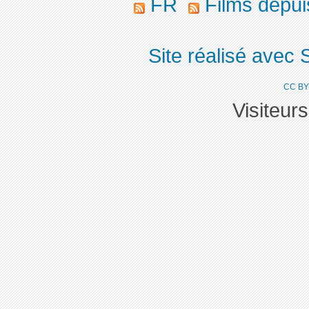
FR
Films depu
Site réalisé avec 
CC BY
Visiteur