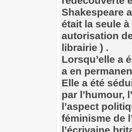
redécouverte e
Shakespeare a
était la seule 
autorisation d
librairie ) .
Lorsqu’elle a éc
a en permanenc
Elle a été séd
par l’humour, l
l’aspect politi
féminisme de l
l’écrivaine bri