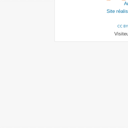
An
Site réal
CC BY
Visite