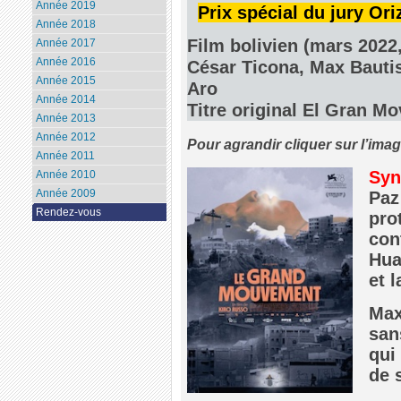
Année 2019
Prix spécial du jury Ori
Année 2018
Film bolivien (mars 2022
Année 2017
Année 2016
César Ticona, Max Bauti
Année 2015
Aro
Année 2014
Titre original El Gran M
Année 2013
Année 2012
Pour agrandir cliquer sur l’ima
Année 2011
Syn
Année 2010
Année 2009
Paz
Rendez-vous
pro
con
Hua
et 
Max
san
qui
de 