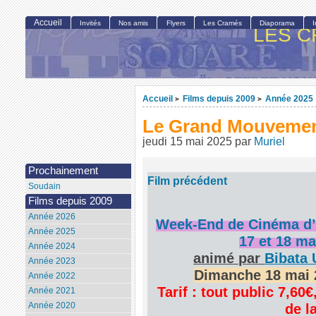
Accueil
Invités
Nos amis
Flyers
Les Cramés
Diaporama
LES C
Accueil
Films depuis 2009
Année 2025
>
>
Le Grand Mouveme
jeudi 15 mai 2025
par
Muriel
Prochainement
Film précédent
Soudain
Films depuis 2009
Année 2026
Week-End de Cinéma d’A
Année 2025
17 et 18 ma
Année 2024
animé par
Bibata 
Année 2023
Dimanche 18 mai 
Année 2022
Tarif : tout public 7,6
Année 2021
Année 2020
de l