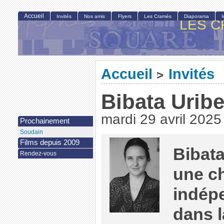
Accueil
Invités
Nos amis
Flyers
Les Cramés
Diaporama
LES C
Accueil
Invités
>
Bibata Urib
mardi 29 avril 2025
Prochainement
Soudain
Films depuis 2009
Bibat
Rendez-vous
une c
indép
dans 