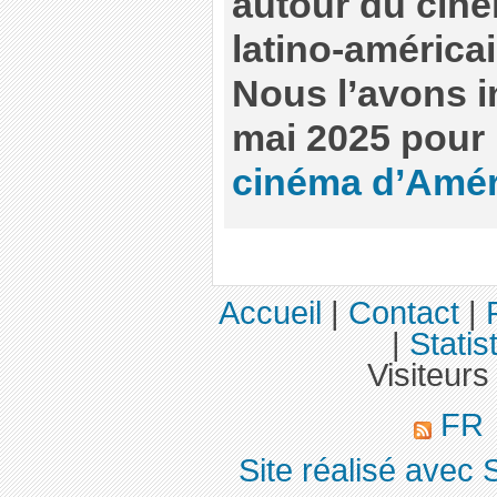
autour du cin
latino-américa
Nous l’avons in
mai 2025 pour
cinéma d’Améri
Accueil
|
Contact
|
|
Statis
Visiteurs
FR
Site réalisé avec 