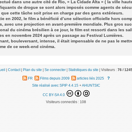
fectué dans une autre cité de Rio, « La Cidade Alta » ( la ville haut
afiquants de drogue se sont alors imposés comme agents de sécur
 que cette tâche soit prise en charge par des gens extérieurs.
tie en 2002, le film a bénéficié d’une sélection officielle hors comp
, avec une projection en avant-première mondiale. Plus gros su
ional du cinéma brésilien à ce jour, le film est ressorti dans les sal
ses en novembre 2024 après un passage au Festival Lumières.
ant, bouleversant, intense, il était impensable de ne pas le mettr
me de ce week-end cinéma.
ueil
|
Contact
|
Plan du site
|
Se connecter
|
Statistiques du site
|
Visiteurs :
76 /
124
?
FR
Films depuis 2009
articles liés 2025
Site réalisé avec SPIP 4.4.15
+
AHUNTSIC
CC BY-SA 4.0
Visiteurs connectés :
108