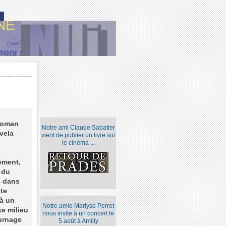
NE
 roman
Notre ami Claude Sabatier
vela
vient de publier un livre sur
le cinéma ...
tement,
 du
s dans
ste
 à un
Notre amie Marlyse Perret
ce milieu
nous invite à un concert le
ournage
5 août à Amilly