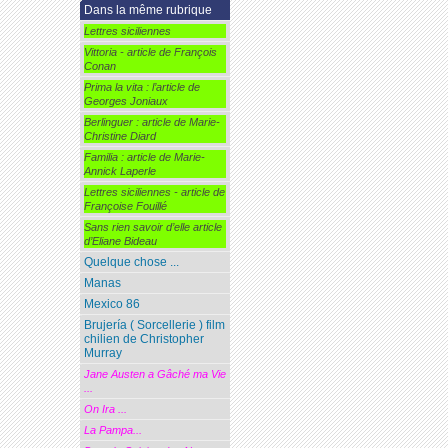
Dans la même rubrique
Lettres siciliennes
Vittoria - article de François
Conan
Prima la vita : l’article de
Georges Joniaux
Berlinguer : article de Marie-
Christine Diard
Familia : article de Marie-
Annick Laperle
Lettres siciliennes - article de
Françoise Fouillé
Sans rien savoir d’elle article
d’Eliane Bideau
Quelque chose ...
Manas
Mexico 86
Brujería ( Sorcellerie ) film
chilien de Christopher
Murray
Jane Austen a Gâché ma Vie
...
On Ira ...
La Pampa...