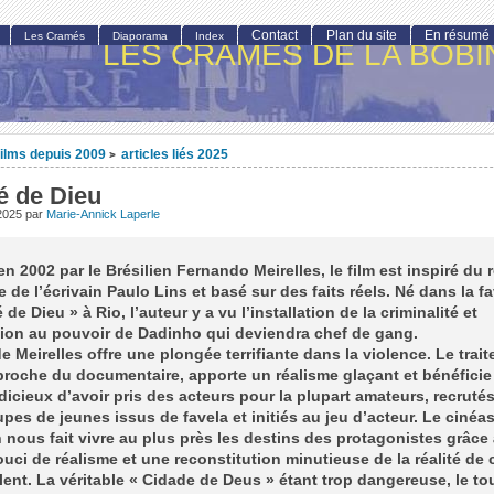
Contact
Plan du site
En résumé
Les Cramés
Diaporama
Index
LES CRAMÉS DE LA BOBI
ilms depuis 2009
articles liés 2025
>
é de Dieu
 2025
par
Marie-Annick Laperle
en 2002 par le Brésilien Fernando Meirelles, le film est inspiré du
de l’écrivain Paulo Lins et basé sur des faits réels. Né dans la fa
 de Dieu » à Rio, l’auteur y a vu l’installation de la criminalité et
ion au pouvoir de Dadinho qui deviendra chef de gang.
de Meirelles offre une plongée terrifiante dans la violence. Le trai
proche du documentaire, apporte un réalisme glaçant et bénéficie
dicieux d’avoir pris des acteurs pour la plupart amateurs, recruté
pes de jeunes issus de favela et initiés au jeu d’acteur. Le cinéa
n nous fait vivre au plus près les destins des protagonistes grâce
uci de réalisme et une reconstitution minutieuse de la réalité de 
olent. La véritable « Cidade de Deus » étant trop dangereuse, le t