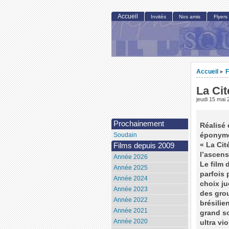
Accueil
Invités
Nos amis
Flyers
Accueil
F
>
La Cit
jeudi 15 mai
Prochainement
Réalisé 
éponyme 
Soudain
« La Cité
Films depuis 2009
l’ascens
Année 2026
Le film 
Année 2025
parfois 
Année 2024
choix ju
Année 2023
des grou
Année 2022
brésilie
Année 2021
grand so
Année 2020
ultra vi