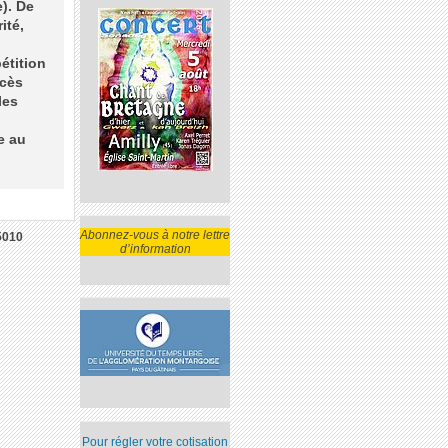
e). De
ité,
étition
ccès
les
e au
Abonnez-vous à notre lettre
5010
d’information
Pour régler votre cotisation