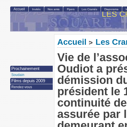
Accueil
Invités
Nos amis
Flyers
Les Cramés
Diaporama
LES C
Accueil
Les Cr
>
Vie de l’asso
Oudiot a pré
Prochainement
Soudain
démission du
Films depuis 2009
Rendez-vous
président le 
continuité de
assurée par 
demeurant en