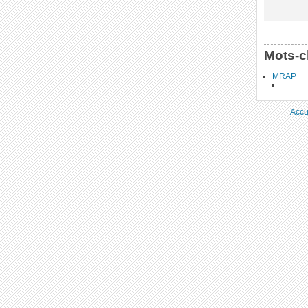
Mots-c
MRAP
Accu