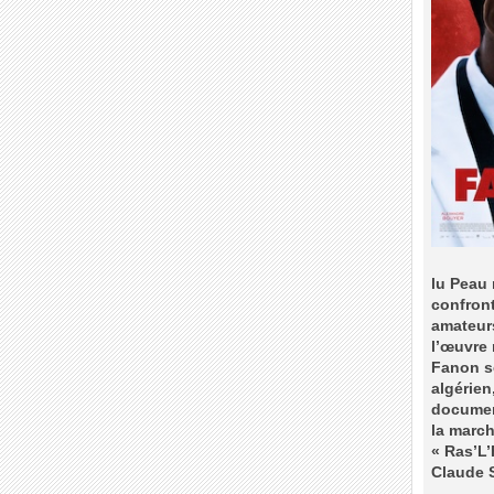
lu Peau 
confront
amateurs
l’œuvre 
Fanon s
algérien
document
la march
« Ras’L’
Claude 