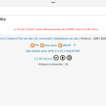
***
lés
Le 10 juin à 20h00, soirée débat proposée par le MRAP autour du film Fanon
eil
|
Contact
|
Plan du site
|
Se connecter
|
Statistiques du site
|
Visiteurs :
100 /
124
?
FR
Nos amis
MRAP
Site réalisé avec SPIP 4.4.15
+
AHUNTSIC
CC BY-SA 4.0
Visiteurs connectés :
60