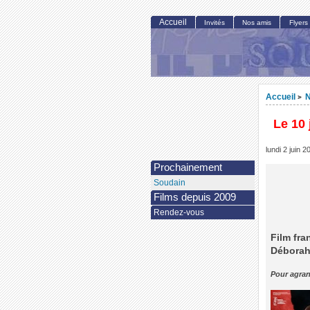
Accueil
Invités
Nos amis
Flyers
Accueil
N
>
Le 10 
lundi 2 juin 2
Prochainement
Soudain
Films depuis 2009
Rendez-vous
Film fra
Déborah 
Pour agran