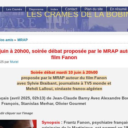
Contact
Plan du site
En résumé
Les Cramés
Diaporama
Index
LES CRAMÉS DE LA BOBI
os amis
MRAP
>
juin à 20h00, soirée débat proposée par le MRAP au
film Fanon
025
par
Muriel
Soirée débat mardi 10 juin à 20h00
proposée par le MRAP autour du film Fanon
avec Sylvie Braibant, journaliste à TV5 monde et
Mehdi Lalloui, cinéaste franco-algérien
nçais (avril 2025, 02h13) de Jean-Claude Barny Avec Alexandre Bo
François, Stanislas Merhar, Olivier Gourmet
dir cliquer sur l’image
Synopsis
: Frantz Fanon, psychiatre françai
originaire de la Martinique, est nommé en 1