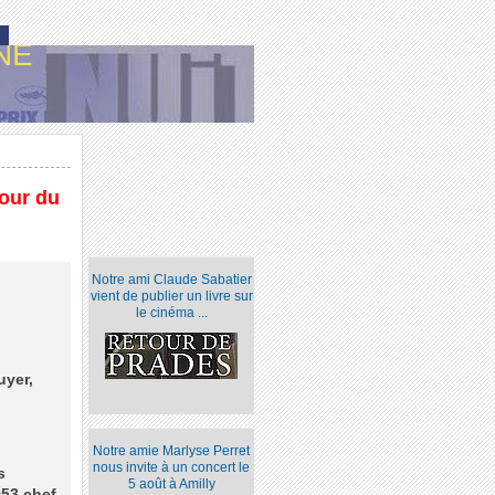
NE
tour du
Notre ami Claude Sabatier
vient de publier un livre sur
le cinéma ...
uyer,
Notre amie Marlyse Perret
nous invite à un concert le
s
5 août à Amilly
953 chef