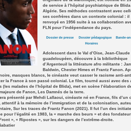
de service à l’hôpital psychiatrique de Blida
Algérie. Ses méthodes contrastent avec cell
ses confrères dans un contexte colonial : il
renvoyé en 1956 suite à sa collaboration ave
FLN pour l’indépendance du pays.
Dossier de presse
Dossier pédagogique
Bande-an
Horaires
Adolescent dans le Val d’Oise,
Jean-Claude 
guadeloupéen, découvre à la bibliothèque
d’Argenteuil la littérature afro militante : Ja
Baldwin, Chester Himes et Frantz Fanon. Ap
noire, masques blancs, le cinéaste veut casser le racisme anti-anti
er la France à son passé colonial. Le film, tourné aussi avec des
 (les malades de l’hôpital de Blida), met en scène l’élaboration d
majeure de Fanon, Les Damnés de la terre.
era présenté par
Mehdi Lallaoui,
cinéaste né en France, fils d’un 
, attentif à la mémoire de l’immigration et de la colonisation, aute
aire, Sur les traces de Frantz Fanon (2021). Il fut l’un des initiat
e pour l’égalité en 1983, la « marche des beurs » et des fondateu
Front », « Ripostes », sur les dangers de l’extrême-droite.
Sabatier