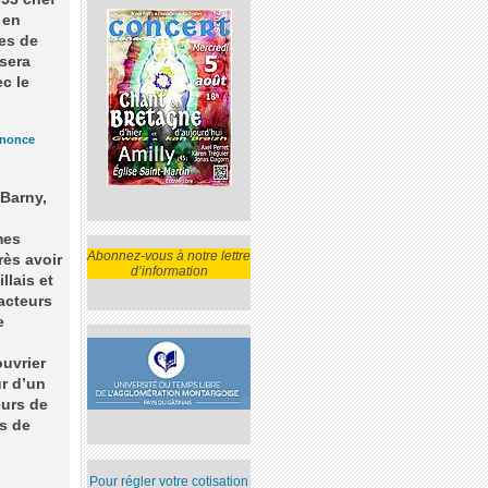
 en
es de
 sera
c le
nonce
Barny
,
mes
Abonnez-vous à notre lettre
rès avoir
d’information
llais et
 acteurs
e
ouvrier
ur d’un
eurs de
rs de
Pour régler votre cotisation