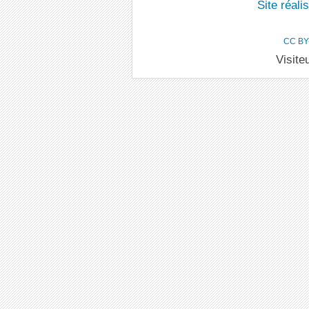
Site réal
CC BY
Visite