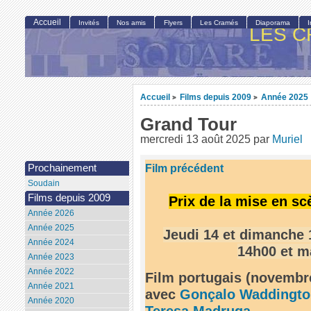
Accueil
Invités
Nos amis
Flyers
Les Cramés
Diaporama
LES C
Accueil
Films depuis 2009
Année 2025
>
>
Grand Tour
mercredi 13 août 2025
par
Muriel
Film précédent
Prochainement
Soudain
Films depuis 2009
Prix de la mise en sc
Année 2026
Année 2025
Jeudi 14 et dimanche 1
Année 2024
14h00 et m
Année 2023
Année 2022
Film portugais (novembr
Année 2021
avec
Gonçalo Waddingto
Année 2020
Teresa Madruga