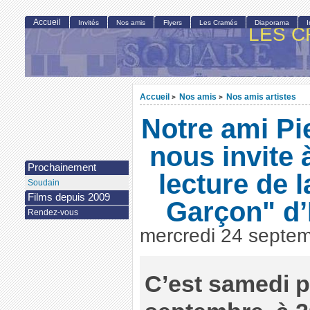
Accueil
Invités
Nos amis
Flyers
Les Cramés
Diaporama
LES C
Accueil
Nos amis
Nos amis artistes
>
>
Notre ami P
nous invite 
Prochainement
lecture de l
Soudain
Films depuis 2009
Garçon" d
Rendez-vous
mercredi 24 septe
C’est samedi p