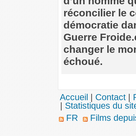
d’un homme qu
réconcilier le
démocratie dans
Guerre Froide.
changer le mon
échoué.
Accueil
|
Contact
|
|
Statistiques du sit
FR
Films depu