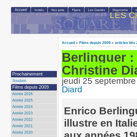
Accueil
Invités
Nos amis
Flyers
Les Cramés
Diaporama
LES C
Accueil
Films depuis 2009
articles liés
>
>
Berlinguer : 
Christine Di
Prochainement
jeudi 25 septembre
Soudain
Films depuis 2009
Diard
Année 2026
Année 2025
Année 2024
Enrico Berlin
Année 2023
illustre en Ital
Année 2022
Année 2021
aux années 19
Année 2020