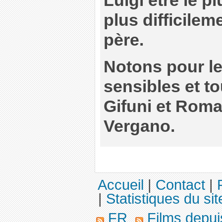
Luigi être le p
plus difficile
père.
Notons pour le
sensibles et t
Gifuni et Rom
Vergano.
Accueil
|
Contact
|
|
Statistiques du sit
FR
Films depu