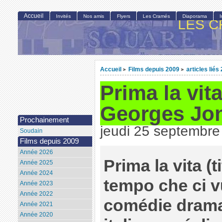
Accueil
Invités
Nos amis
Flyers
Les Cramés
Diaporama
LES C
Accueil
Films depuis 2009
articles liés
>
>
Prima la vita
Georges Jo
Prochainement
jeudi 25 septembre
Soudain
Films depuis 2009
Année 2026
Prima la vita
(ti
Année 2025
Année 2024
tempo che ci v
Année 2023
Année 2022
comédie drama
Année 2021
Année 2020