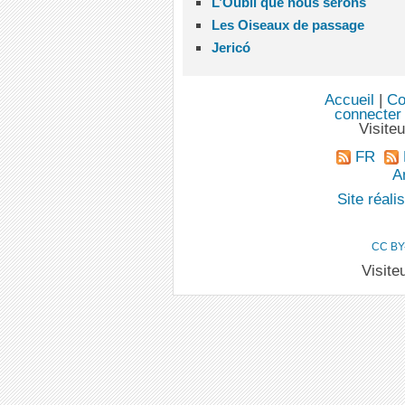
L’Oubli que nous serons
Les Oiseaux de passage
Jericó
Accueil
|
Co
connecter
Visite
FR
An
Site réal
CC BY
Visite