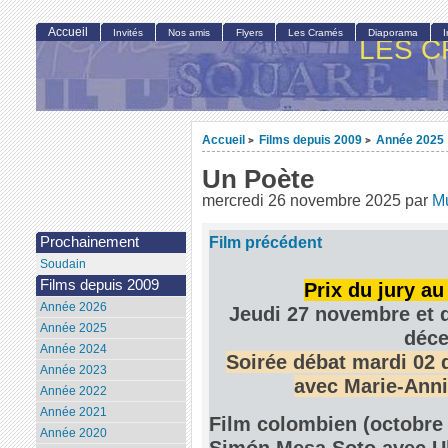
Accueil
Invités
Nos amis
Flyers
Les Cramés
Diaporama
LES C
Accueil
Films depuis 2009
Année 2025
>
>
Un Poète
mercredi 26 novembre 2025
par
Mu
Film précédent
Prochainement
Soudain
Films depuis 2009
Prix du jury au
Année 2026
Jeudi 27 novembre et d
Année 2025
déce
Année 2024
Soirée débat mardi 02
Année 2023
avec Marie-Anni
Année 2022
Année 2021
Film colombien (octobre 
Année 2020
Simón Mesa Soto avec U