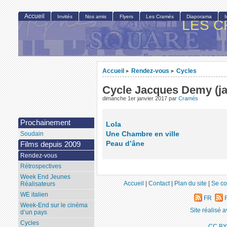
Accueil
Invités
Nos amis
Flyers
Les Cramés
Diaporama
LES C
Accueil
Rendez-vous
Cycles
>
>
Cycle Jacques Demy (jan
dimanche 1er janvier 2017
par
Cramés
Prochainement
Lola
Une Chambre en ville
Soudain
Peau d’âne
Films depuis 2009
Rendez-vous
Rétrospectives
Week End Jeunes
Accueil
|
Contact
|
Plan du site
|
Se co
Réalisateurs
WE italien
FR
R
Week-End sur le cinéma
Site réalisé 
d’un pays
Cycles
CC BY