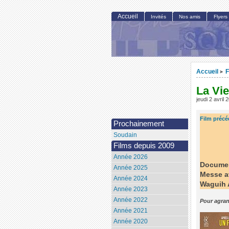
Accueil
Invités
Nos amis
Flyers
Accueil
F
>
La Vi
jeudi 2 avril 
Film précé
Prochainement
Soudain
Films depuis 2009
Année 2026
Document
Année 2025
Messe a
Année 2024
Waguih 
Année 2023
Année 2022
Pour agran
Année 2021
Année 2020