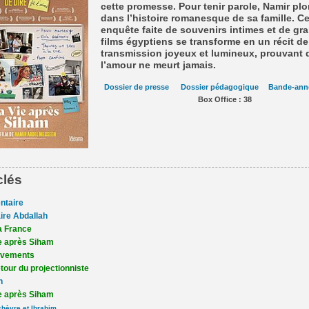
cette promesse. Pour tenir parole, Namir pl
dans l’histoire romanesque de sa famille. Ce
enquête faite de souvenirs intimes et de gr
films égyptiens se transforme en un récit de
transmission joyeux et lumineux, prouvant 
l’amour ne meurt jamais.
Dossier de presse
Dossier pédagogique
Bande-ann
Box Office : 38
clés
ntaire
aire Abdallah
la France
e après Siham
èvements
tour du projectionniste
n
e après Siham
 chèvre et Ibrahim