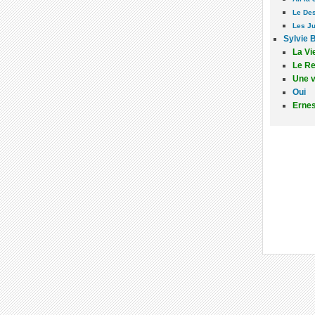
Le Des
Les Ju
Sylvie 
La Vi
Le Re
Une v
Oui
Ernes