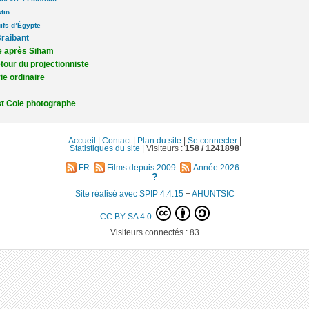
tin
ifs d’Égypte
Braibant
e après Siham
tour du projectionniste
ie ordinaire
t Cole photographe
Accueil
|
Contact
|
Plan du site
|
Se connecter
|
Statistiques du site
|
Visiteurs :
158 /
1241898
FR
Films depuis 2009
Année 2026
?
Site réalisé avec SPIP 4.4.15
+
AHUNTSIC
CC BY-SA 4.0
Visiteurs connectés :
83