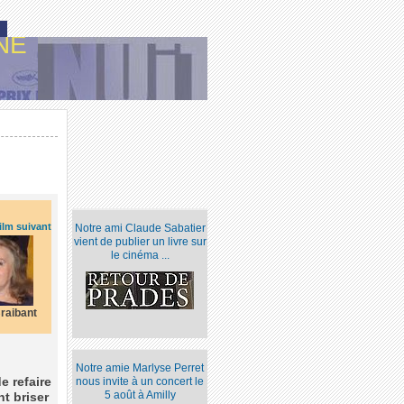
NE
ilm suivant
Notre ami Claude Sabatier
vient de publier un livre sur
le cinéma ...
Braibant
Notre amie Marlyse Perret
nous invite à un concert le
e refaire
5 août à Amilly
t briser