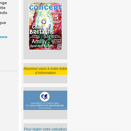
onge
tte
ands
que
once
Abonnez-vous à notre lettre
d’information
Pour régler votre cotisation