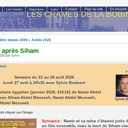
Contact
Plan du site
En résumé
Les Cramés
Diaporama
Index
LES CRAMÉS DE LA BOBI
ilms depuis 2009
Année 2026
>
e après Siham
2026
par
Sylvie
dent
F
Semaine du 22 au 28 avril 2026
lundi 27 avril à 20h30 avec Sylvie Braibant
aire égyptien (janvier 2026, 01h16) de Namir Abdel
vec Siham Abdel Messeeh, Namir Abdel Messeeh,
Sylvie 
Abdel Messeeh
dir cliquer sur l’image
Synopsis
: Namir et sa mère s’étaient jurés d
un film ensemble, mais la mort de Siham vien