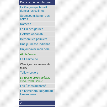
Dans la même rubrique
Le Garçon qui faisait
danser les collines
Soumsoum, la nuit des
astres
Romeria
Le Cri des gardes
L’Affaire Abdallah
Derrière les palmiers
Une jeunesse indienne
Un jour avec mon père
Allo la France
La Femme de
Chronique des années de
braise
Yellow Letters
Le 30 avril soirée spéciale
avec Orwell : 2+2=5
Les Échos du passé
Le Mystérieux Regard du
flamant rose
1
2