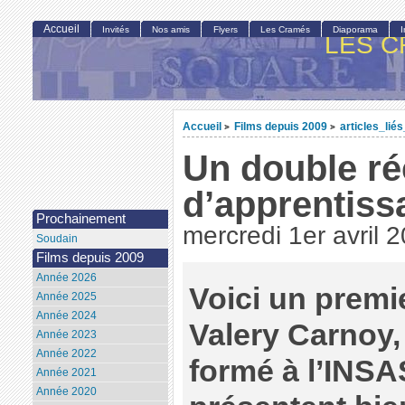
Accueil
Invités
Nos amis
Flyers
Les Cramés
Diaporama
LES C
Accueil
Films depuis 2009
articles_lié
>
>
Un double ré
d’apprentiss
Prochainement
mercredi 1er avril 
Soudain
Films depuis 2009
Année 2026
Voici un premi
Année 2025
Année 2024
Valery Carnoy,
Année 2023
Année 2022
formé à l’INSA
Année 2021
Année 2020