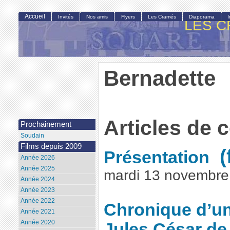
Accueil
Invités
Nos amis
Flyers
Les Cramés
Diaporama
LES C
Bernadette
Articles de 
Prochainement
Soudain
Films depuis 2009
Présentation
Année 2026
Année 2025
mardi 13 novembre
Année 2024
Année 2023
Année 2022
Chronique d’u
Année 2021
Année 2020
Jules César d