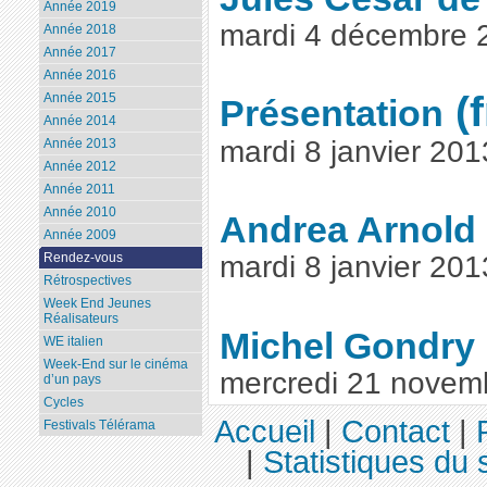
Année 2019
mardi 4 décembre 
Année 2018
Année 2017
Année 2016
Année 2015
Présentation
Année 2014
mardi 8 janvier 201
Année 2013
Année 2012
Année 2011
Année 2010
Andrea Arnold
Année 2009
Rendez-vous
mardi 8 janvier 201
Rétrospectives
Week End Jeunes
Réalisateurs
Michel Gondry
WE italien
Week-End sur le cinéma
mercredi 21 novem
d’un pays
Cycles
Accueil
|
Contact
|
Festivals Télérama
|
Statistiques du s