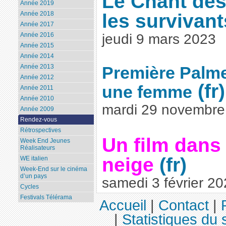
Le Chant des
Année 2019
les survivant
Année 2018
Année 2017
jeudi 9 mars 2023
Année 2016
Année 2015
Année 2014
Année 2013
Première Palme
Année 2012
une femme
Année 2011
Année 2010
mardi 29 novembre
Année 2009
Rendez-vous
Rétrospectives
Un film dans l
Week End Jeunes
Réalisateurs
neige
WE italien
Week-End sur le cinéma
d’un pays
samedi 3 février 2
Cycles
Festivals Télérama
Accueil
|
Contact
|
|
Statistiques du s