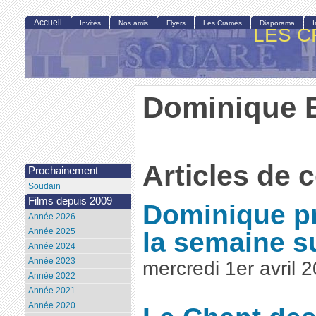
Accueil
Invités
Nos amis
Flyers
Les Cramés
Diaporama
LES C
Dominique 
Articles de 
Prochainement
Soudain
Films depuis 2009
Dominique pr
Année 2026
Année 2025
la semaine s
Année 2024
Année 2023
mercredi 1er avril 
Année 2022
Année 2021
Année 2020