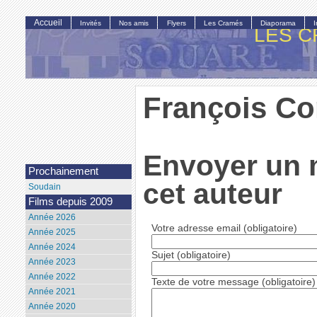
Accueil
Invités
Nos amis
Flyers
Les Cramés
Diaporama
LES C
François C
Envoyer un 
Prochainement
cet auteur
Soudain
Films depuis 2009
Année 2026
Votre adresse email (obligatoire)
Année 2025
Année 2024
Sujet (obligatoire)
Année 2023
Année 2022
Texte de votre message (obligatoire)
Année 2021
Année 2020