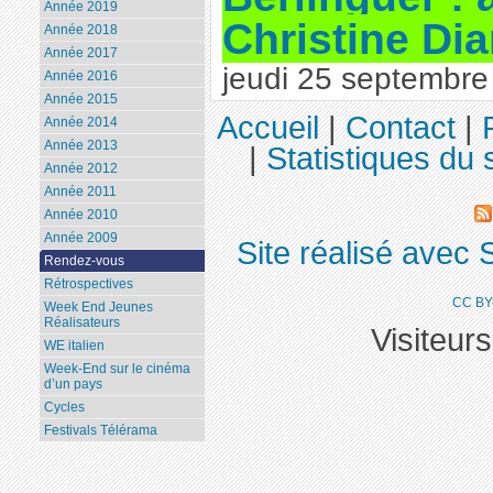
Année 2019
Christine Dia
Année 2018
Année 2017
jeudi 25 septembre
Année 2016
Année 2015
Accueil
|
Contact
|
Année 2014
Année 2013
|
Statistiques du s
Année 2012
Année 2011
Année 2010
Année 2009
Site réalisé avec 
Rendez-vous
Rétrospectives
CC BY
Week End Jeunes
Réalisateurs
Visiteur
WE italien
Week-End sur le cinéma
d’un pays
Cycles
Festivals Télérama