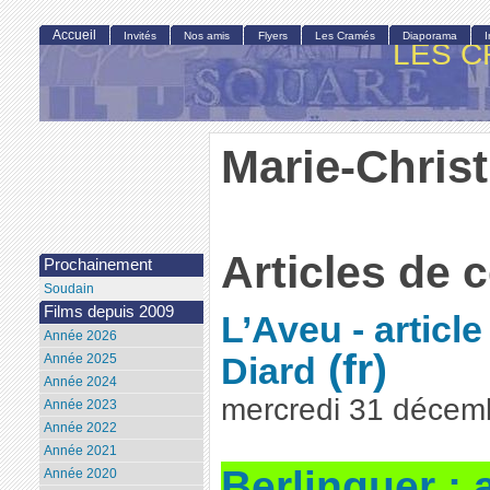
Accueil
Invités
Nos amis
Flyers
Les Cramés
Diaporama
LES C
Marie-Christ
Articles de 
Prochainement
Soudain
Films depuis 2009
L’Aveu - articl
Année 2026
Année 2025
Diard
Année 2024
mercredi 31 décem
Année 2023
Année 2022
Année 2021
Berlinguer : 
Année 2020