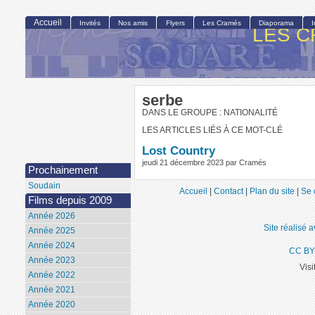
Accueil
Invités
Nos amis
Flyers
Les Cramés
Diaporama
LES C
serbe
DANS LE GROUPE : NATIONALITÉ
LES ARTICLES LIÉS À CE MOT-CLÉ
Lost Country
jeudi 21 décembre 2023 par Cramés
Prochainement
Soudain
Accueil
|
Contact
|
Plan du site
|
Se 
Films depuis 2009
Année 2026
Site réalisé 
Année 2025
Année 2024
CC BY
Année 2023
Visi
Année 2022
Année 2021
Année 2020