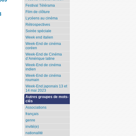
Festival Télérama
Film de clôture
3
Lycéens au cinéma
Rétrospectives
Soirée spéciale
Week end italien
Week-End de cinéma
coréen
Week-End de Cinéma
d’Amérique latine
Week-End de cinéma
indien
Week-End de cinéma
roumain
Week-End japonais 13 et
14 mai 2023
Autres groupes de mots-
clés
Associations
français
genre
invité(e)
nationalité