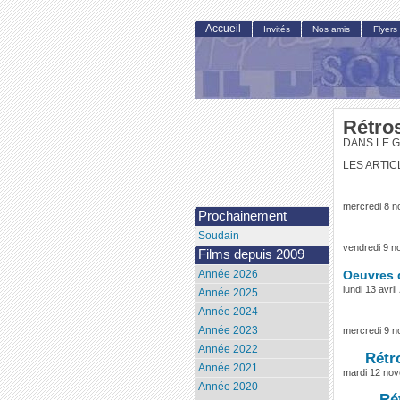
Accueil
Invités
Nos amis
Flyers
Rétro
DANS LE 
LES ARTIC
mercredi 8 
Prochainement
Soudain
vendredi 9 
Films depuis 2009
Année 2026
Oeuvres d
lundi 13 avri
Année 2025
Année 2024
Année 2023
mercredi 9 n
Année 2022
Rétr
Année 2021
mardi 12 no
Année 2020
Ré