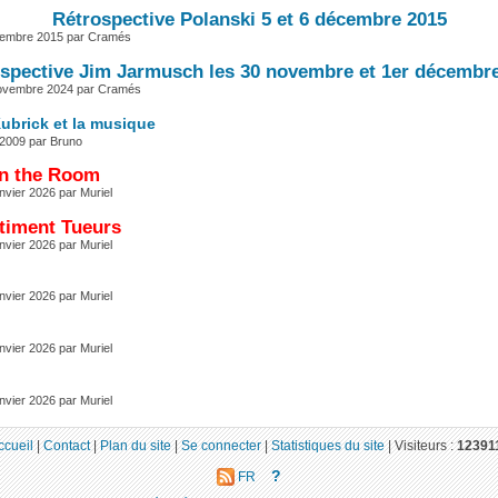
Rétrospective Polanski 5 et 6 décembre 2015
vembre 2015 par Cramés
spective Jim Jarmusch les 30 novembre et 1er décembr
novembre 2024 par Cramés
ubrick et la musique
l 2009 par Bruno
in the Room
nvier 2026 par Muriel
iment Tueurs
nvier 2026 par Muriel
nvier 2026 par Muriel
nvier 2026 par Muriel
nvier 2026 par Muriel
ccueil
|
Contact
|
Plan du site
|
Se connecter
|
Statistiques du site
|
Visiteurs :
12391
?
FR