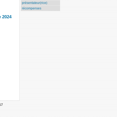
présentateur(rice)
récompenses
e 2024
17