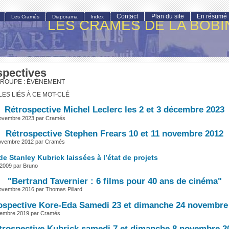
Contact
Plan du site
En résumé
Les Cramés
Diaporama
Index
LES CRAMÉS DE LA BOBI
spectives
GROUPE : ÉVÈNEMENT
LES LIÉS À CE MOT-CLÉ
Rétrospective Michel Leclerc les 2 et 3 décembre 2023
novembre 2023 par Cramés
Rétrospective Stephen Frears 10 et 11 novembre 2012
novembre 2012 par Cramés
e Stanley Kubrick laissées à l’état de projets
l 2009 par Bruno
"Bertrand Tavernier : 6 films pour 40 ans de cinéma"
ovembre 2016 par Thomas Pillard
ospective Kore-Eda Samedi 23 et dimanche 24 novembre
vembre 2019 par Cramés
trospective Kubrick samedi 7 et dimanche 8 novembre 2