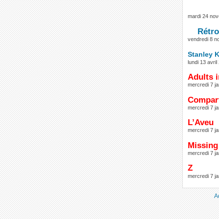
mardi 24 no
Rétro
vendredi 8 
Stanley K
lundi 13 avri
Adults 
mercredi 7 ja
Compart
mercredi 7 ja
L’Aveu
mercredi 7 ja
Missing
mercredi 7 ja
Z
mercredi 7 ja
A