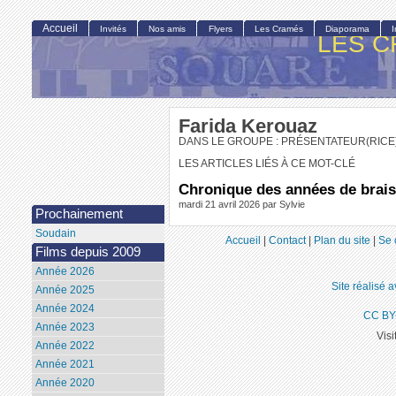
Accueil
Invités
Nos amis
Flyers
Les Cramés
Diaporama
LES C
Farida Kerouaz
DANS LE GROUPE : PRÉSENTATEUR(RICE
LES ARTICLES LIÉS À CE MOT-CLÉ
Chronique des années de brai
mardi 21 avril 2026 par Sylvie
Prochainement
Soudain
Accueil
|
Contact
|
Plan du site
|
Se 
Films depuis 2009
Année 2026
Site réalisé 
Année 2025
Année 2024
CC BY
Année 2023
Visi
Année 2022
Année 2021
Année 2020