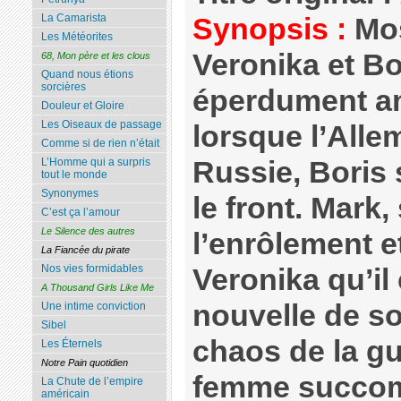
La Camarista
Synopsis :
Mos
Les Météorites
Veronika et Bo
68, Mon père et les clous
Quand nous étions
sorcières
éperdument a
Douleur et Gloire
Les Oiseaux de passage
lorsque l’Alle
Comme si de rien n’était
Russie, Boris 
L’Homme qui a surpris
tout le monde
Synonymes
le front. Mark,
C’est ça l’amour
Le Silence des autres
l’enrôlement e
La Fiancée du pirate
Nos vies formidables
Veronika qu’il
A Thousand Girls Like Me
nouvelle de so
Une intime conviction
Sibel
chaos de la gu
Les Éternels
Notre Pain quotidien
femme succom
La Chute de l’empire
américain