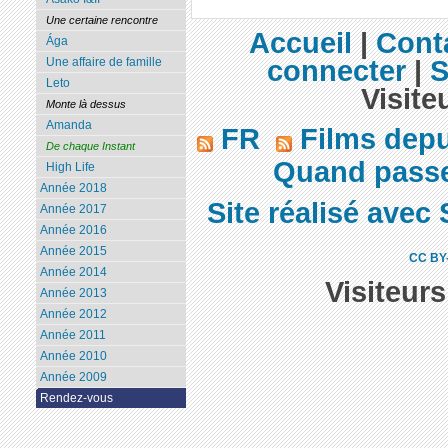
Une certaine rencontre
Accueil
|
Cont
Ága
connecter
|
S
Une affaire de famille
Leto
Visite
Monte là dessus
Amanda
FR
Films dep
De chaque Instant
Quand passe
High Life
Année 2018
Site réalisé avec 
Année 2017
Année 2016
Année 2015
CC BY
Année 2014
Visiteur
Année 2013
Année 2012
Année 2011
Année 2010
Année 2009
Rendez-vous