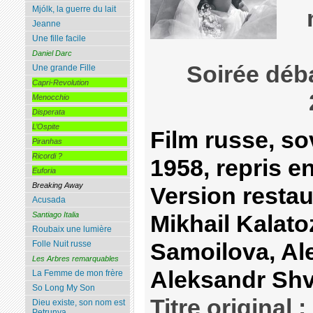
Mjólk, la guerre du lait
Jeanne
Une fille facile
Daniel Darc
Soirée déb
Une grande Fille
Capri-Revolution
Menocchio
Disperata
L’Ospite
Film russe, sov
Piranhas
Ricordi ?
1958, repris e
Euforia
Breaking Away
Version restau
Acusada
Santiago Italia
Mikhail Kalato
Roubaix une lumière
Samoilova, Al
Folle Nuit russe
Les Arbres remarquables
Aleksandr Shv
La Femme de mon frère
So Long My Son
Titre original :
Dieu existe, son nom est
Petrunya