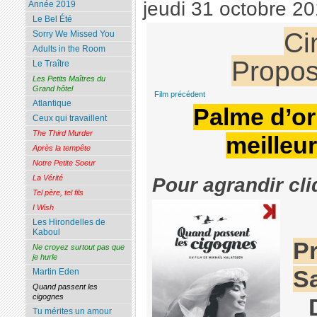
jeudi 31 octobre 2
Année 2019
Le Bel Été
Ci
Sorry We Missed You
Adults in the Room
Propos
Le Traître
Les Petits Maîtres du
Grand hôtel
Film précédent
Atlantique
Palme d’or
Ceux qui travaillent
The Third Murder
meilleur
Après la tempête
Notre Petite Soeur
La Vérité
Pour agrandir cli
Tel père, tel fils
I Wish
Les Hirondelles de
Kaboul
P
Ne croyez surtout pas que
je hurle
Sa
Martin Eden
Quand passent les
cigognes
Tu mérites un amour