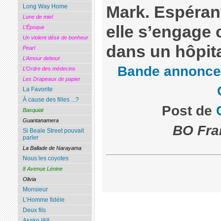
Mark. Espérant
Long Way Home
Lune de miel
elle s’engage
L’Époque
Un violent désir de bonheur
dans un hôpita
Pearl
L’Amour debout
Bande annonce
L’Ordre des médecins
Les Drapeaux de papier
La Favorite
À cause des filles ...?
Post de
Basquiat
Guantanamera
BO Fra
Si Beale Street pouvait
parler
La Ballade de Narayama
Nous les coyotes
8 Avenue Lénine
Olivia
Monsieur
L’Homme fidèle
Deux fils
Asako I&II