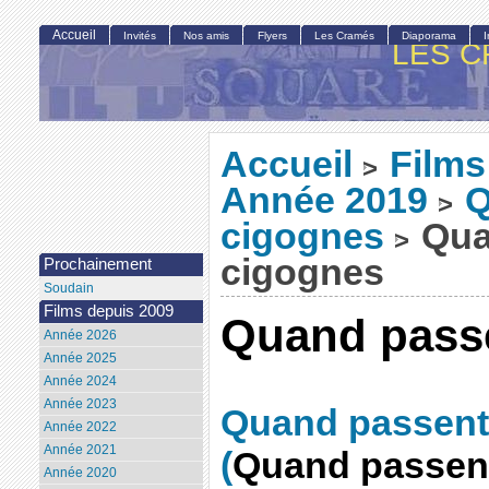
Accueil
Invités
Nos amis
Flyers
Les Cramés
Diaporama
LES C
Accueil
Films
>
Année 2019
Q
>
cigognes
Qua
>
cigognes
Prochainement
Soudain
Films depuis 2009
Quand passe
Année 2026
Année 2025
Année 2024
Année 2023
Quand passent
Année 2022
Année 2021
(
Quand passent
Année 2020