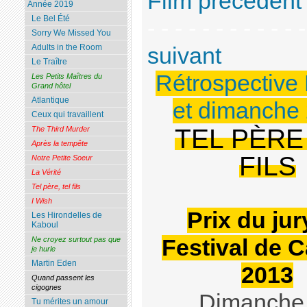
Film précédent
Année 2019
Le Bel Été
- - - - - - - - - - -
Sorry We Missed You
Adults in the Room
suivant
Le Traître
Rétrospective
Les Petits Maîtres du
Grand hôtel
Atlantique
et dimanche
Ceux qui travaillent
TEL PÈRE
The Third Murder
Après la tempête
FILS
Notre Petite Soeur
La Vérité
Tel père, tel fils
I Wish
Prix du jur
Les Hirondelles de
Kaboul
Festival de 
Ne croyez surtout pas que
je hurle
Martin Eden
2013
Quand passent les
cigognes
Dimanche
Tu mérites un amour