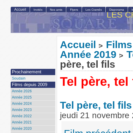
Accueil
Invités
Nos amis
Flyers
Les Cramés
Diaporama
LES C
Accueil
Films
>
Année 2019
T
>
père, tel fils
Prochainement
Tel père, tel 
Soudain
Films depuis 2009
Année 2026
Année 2025
Tel père, tel fils
Année 2024
Année 2023
jeudi 21 novembre
Année 2022
Année 2021
Année 2020