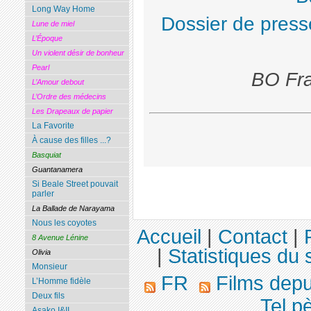
Long Way Home
Dossier de press
Lune de miel
L’Époque
Un violent désir de bonheur
Pearl
BO Fra
L’Amour debout
L’Ordre des médecins
Les Drapeaux de papier
La Favorite
À cause des filles ...?
Basquiat
Guantanamera
Si Beale Street pouvait
parler
La Ballade de Narayama
Nous les coyotes
Accueil
|
Contact
|
8 Avenue Lénine
|
Statistiques du s
Olivia
Monsieur
FR
Films dep
L’Homme fidèle
Deux fils
Tel pèr
Asako I&II