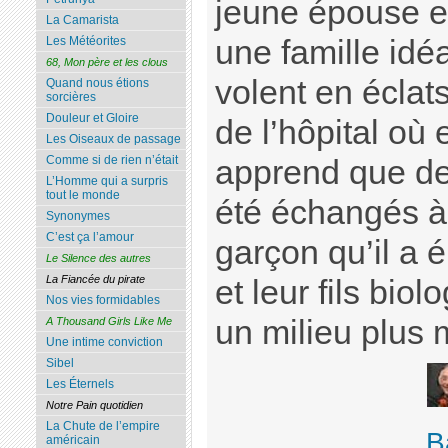
jeune épouse et
La Camarista
une famille idé
Les Météorites
68, Mon père et les clous
volent en éclat
Quand nous étions
sorcières
Douleur et Gloire
de l’hôpital où 
Les Oiseaux de passage
Comme si de rien n’était
apprend que de
L’Homme qui a surpris
tout le monde
été échangés à 
Synonymes
C’est ça l’amour
garçon qu’il a é
Le Silence des autres
La Fiancée du pirate
et leur fils bio
Nos vies formidables
un milieu plus
A Thousand Girls Like Me
Une intime conviction
Sibel
Les Éternels
Notre Pain quotidien
La Chute de l’empire
B
américain