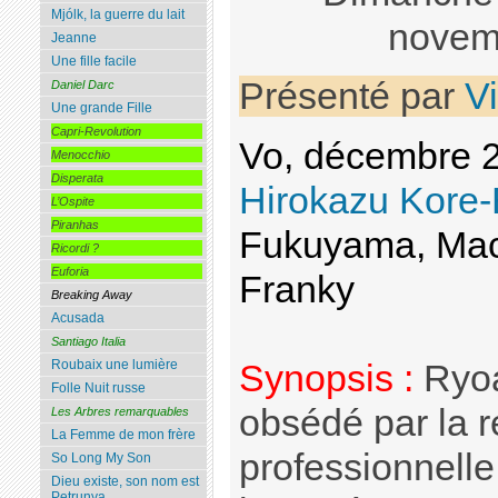
Mjólk, la guerre du lait
novem
Jeanne
Une fille facile
Présenté par
V
Daniel Darc
Une grande Fille
Capri-Revolution
Vo, décembre 
Menocchio
Disperata
Hirokazu Kore
L’Ospite
Piranhas
Fukuyama, Mach
Ricordi ?
Euforia
Franky
Breaking Away
Acusada
Santiago Italia
Roubaix une lumière
Synopsis :
Ryoa
Folle Nuit russe
obsédé par la r
Les Arbres remarquables
La Femme de mon frère
professionnelle
So Long My Son
Dieu existe, son nom est
Petrunya