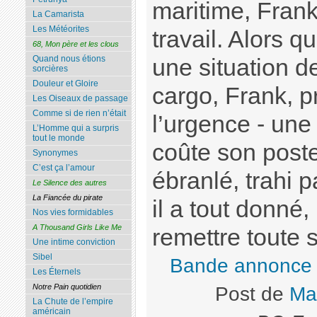
maritime, Frank
La Camarista
Les Météorites
travail. Alors qu
68, Mon père et les clous
Quand nous étions
une situation d
sorcières
Douleur et Gloire
cargo, Frank, p
Les Oiseaux de passage
Comme si de rien n’était
l’urgence - une 
L’Homme qui a surpris
tout le monde
coûte son post
Synonymes
C’est ça l’amour
ébranlé, trahi 
Le Silence des autres
La Fiancée du pirate
il a tout donné,
Nos vies formidables
A Thousand Girls Like Me
remettre toute 
Une intime conviction
Sibel
Bande annonce
Les Éternels
Notre Pain quotidien
Post de
Ma
La Chute de l’empire
américain