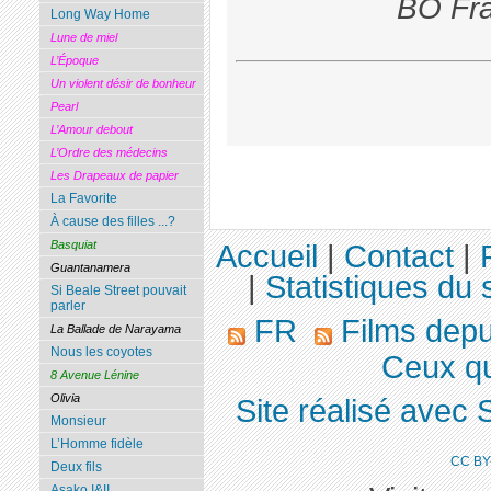
BO Fra
Long Way Home
Lune de miel
L’Époque
Un violent désir de bonheur
Pearl
L’Amour debout
L’Ordre des médecins
Les Drapeaux de papier
La Favorite
À cause des filles ...?
Basquiat
Accueil
|
Contact
|
Guantanamera
|
Statistiques du s
Si Beale Street pouvait
parler
FR
Films dep
La Ballade de Narayama
Nous les coyotes
Ceux qui
8 Avenue Lénine
Olivia
Site réalisé avec 
Monsieur
L’Homme fidèle
CC BY
Deux fils
Asako I&II