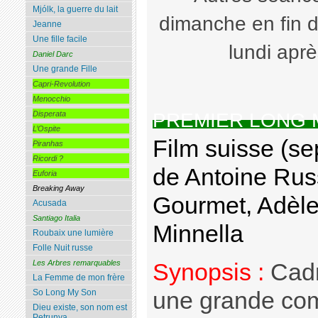
Mjólk, la guerre du lait
dimanche en fin d
Jeanne
Une fille facile
lundi aprè
Daniel Darc
Une grande Fille
Capri-Revolution
Menocchio
PREMIER LONG
Disperata
L’Ospite
Film suisse (s
Piranhas
Ricordi ?
de Antoine Rus
Euforia
Breaking Away
Gourmet, Adèle
Acusada
Santiago Italia
Minnella
Roubaix une lumière
Folle Nuit russe
Les Arbres remarquables
Synopsis :
Cadr
La Femme de mon frère
une grande com
So Long My Son
Dieu existe, son nom est
Petrunya