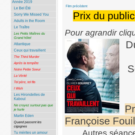
Année 2019
Film précédent
Le Bel Été
Prix du public
Sorry We Missed You
Adults in the Room
Le Traître
Pour agrandir cliq
Les Petits Maîtres du
Grand hôtel
D
Atlantique
Ceux qui travaillent
The Third Murder
Après la tempête
S
Notre Petite Soeur
La Vérité
Tel père, tel fils
I Wish
Les Hirondelles de
Kaboul
Ne croyez surtout pas que
Pr
je hurle
Martin Eden
Françoise Fouil
Quand passent les
cigognes
Autres séance
Tu mérites un amour