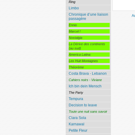
Ring
Limbo
Chronique d’une liaison
A
passagère
Ennio
Marcel !
Nostalgia
La Dérive des continents
(au sud)
America Latina
Les Huit Montagnes
Théorème
Costa Brava - Lebanon
Cahiers noirs - Viviane
Ich bin dein Mensch
The Party
Tempura
Decision to leave
Toute une nuit sans savoir
Clara Sola
Karnawal
Petite Fleur