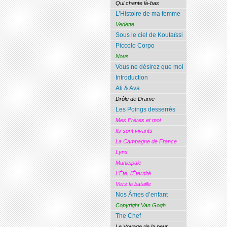
Qui chante là-bas
L’Histoire de ma femme
Vedette
Sous le ciel de Koutaïssi
Piccolo Corpo
Nous
Vous ne désirez que moi
Introduction
Ali & Ava
Drôle de Drame
Les Poings desserrés
Mes Frères et moi
Ils sont vivants
La Campagne de France
Lynx
Municipale
L’Été, l’Éternité
Vers la bataille
Nos Âmes d’enfant
Copyright Van Gogh
The Chef
Le Voyage de la peur