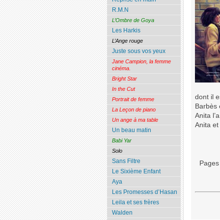
R.M.N
L’Ombre de Goya
Les Harkis
L’Ange rouge
Juste sous vos yeux
Jane Campion, la femme
cinéma.
Bright Star
In the Cut
dont il 
Portrait de femme
Barbès e
La Leçon de piano
Anita l’
Un ange à ma table
Anita et
Un beau matin
Babi Yar
Solo
Sans Filtre
Pages 
Le Sixième Enfant
Aya
Les Promesses d’Hasan
Leila et ses frères
Walden