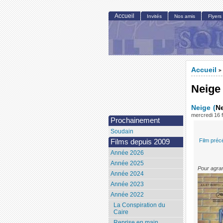
Accueil
Invités
Nos amis
Flyers
Accueil
>
Neige
Neige
(
N
mercredi 16 
Prochainement
Soudain
Film préc
Films depuis 2009
Année 2026
Année 2025
Pour agran
Année 2024
Année 2023
Année 2022
La Conspiration du
Caire
Reprise en main