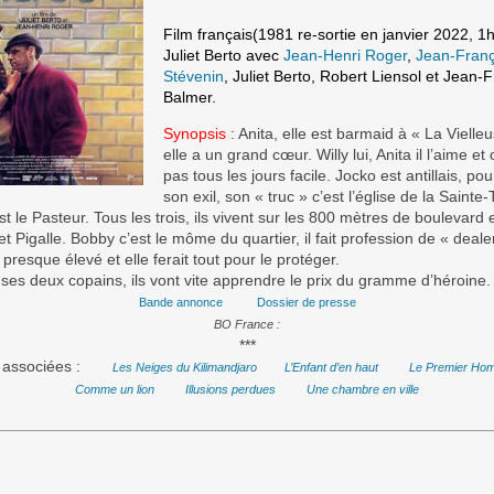
Film français(1981 re-sortie en janvier 2022, 1
Juliet Berto avec
Jean-Henri Roger
,
Jean-Franç
Stévenin
, Juliet Berto, Robert Liensol et Jean-
Balmer.
Synopsis :
Anita, elle est barmaid à « La Vielleu
elle a un grand cœur. Willy lui, Anita il l’aime et 
pas tous les jours facile. Jocko est antillais, pou
son exil, son « truc » c’est l’église de la Sainte-T
est le Pasteur. Tous les trois, ils vivent sur les 800 mètres de boulevard 
t Pigalle. Bobby c’est le môme du quartier, il fait profession de « deale
a presque élevé et elle ferait tout pour le protéger.
 ses deux copains, ils vont vite apprendre le prix du gramme d’héroine.
Bande annonce
Dossier de presse
BO France :
***
associées :
Les Neiges du Kilimandjaro
L’Enfant d’en haut
Le Premier Ho
Comme un lion
Illusions perdues
Une chambre en ville