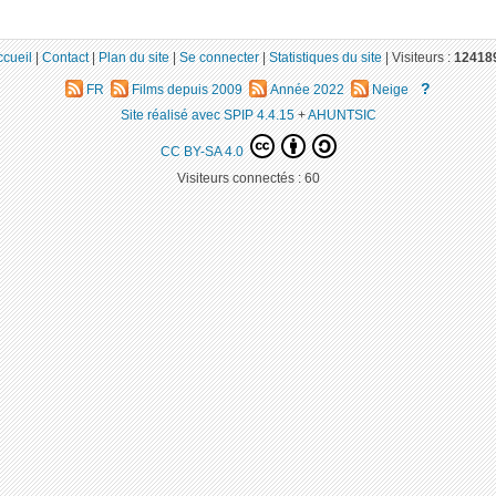
ccueil
|
Contact
|
Plan du site
|
Se connecter
|
Statistiques du site
|
Visiteurs :
12418
?
FR
Films depuis 2009
Année 2022
Neige
Site réalisé avec SPIP 4.4.15
+
AHUNTSIC
CC BY-SA 4.0
Visiteurs connectés :
60