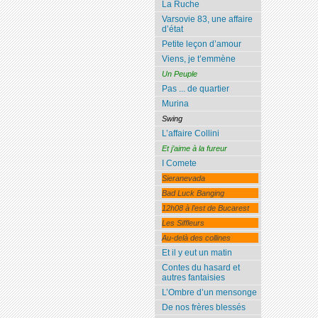
La Ruche
Varsovie 83, une affaire
d’état
Petite leçon d’amour
Viens, je t’emmène
Un Peuple
Pas ... de quartier
Murina
Swing
L’affaire Collini
Et j’aime à la fureur
I Comete
Sieranevada
Bad Luck Banging
12h08 à l’est de Bucarest
Les Siffleurs
Au-delà des collines
Et il y eut un matin
Contes du hasard et
autres fantaisies
L’Ombre d’un mensonge
De nos frères blessés