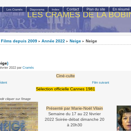
Contact
Plan du site
En résumé
Les Cramés
Diaporama
Index
LES CRAMÉS DE LA BOBI
Films depuis 2009
Année 2022
Neige
Neige
>
>
>
eige
)
février 2022
par
Cramés
Ciné-culte
édent
Film suivant
Sélection officielle Cannes 1981
dir cliquer sur l’image
Présenté par Marie-Noël Vilain
Semaine du 17 au 22 février
2022 Soirée-débat dimanche 20
à 20h30