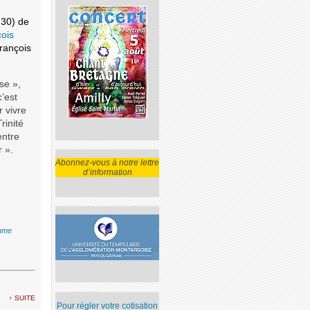
h30) de
ois
François
se »,
c’est
r vivre
rinité
entre
r ».
Abonnez-vous à notre lettre
d’information
mme
suite
Pour régler votre cotisation