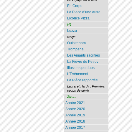
En Corps
La Place d’une autre
Licorice Pizza
H6
Luzzu
Neige
Ouistreham
Tromperie
Les Amants sacrifiés
La Fièvre de Petrov
Illusions perdues
L’Événement
La Pièce rapportée
Laurel et Hardy : Premiers
coups de génie
Ziyara
Année 2021
Année 2020
Année 2019
Année 2018
Année 2017