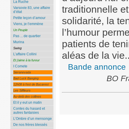
La Ruche
traditionnelle e
Varsovie 83, une affaire
d’état
solidarité, la t
Petite leçon d’amour
Viens, je t’emmène
l’humour permet
Un Peuple
Pas ... de quartier
patients de teni
Murina
Swing
aléas de la vie.
L’affaire Collini
Et j’aime à la fureur
Bande annonce
I Comete
Sieranevada
BO Fr
Bad Luck Banging
12h08 à l’est de Bucarest
Les Siffleurs
Au-delà des collines
Et il y eut un matin
Contes du hasard et
autres fantaisies
L’Ombre d’un mensonge
De nos frères blessés