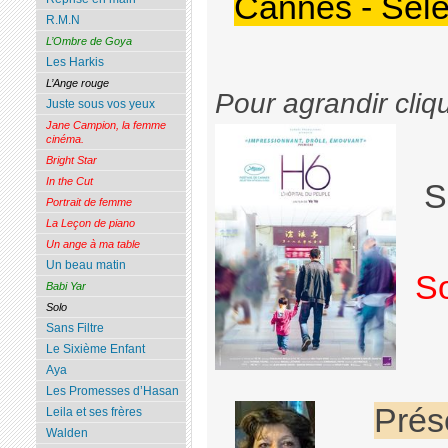
Cannes - Sélec
R.M.N
L’Ombre de Goya
Les Harkis
L’Ange rouge
Pour agrandir cliq
Juste sous vos yeux
Jane Campion, la femme
cinéma.
Bright Star
In the Cut
S
Portrait de femme
La Leçon de piano
Un ange à ma table
Un beau matin
So
Babi Yar
Solo
Sans Filtre
Le Sixième Enfant
Aya
Les Promesses d’Hasan
Prés
Leila et ses frères
Walden