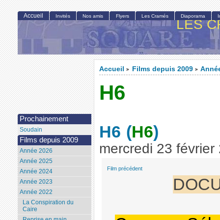
Accueil
Invités
Nos amis
Flyers
Les Cramés
Diaporama
LES C
Accueil
Films depuis 2009
Année
>
>
H6
Prochainement
H6
(
H6
)
Soudain
Films depuis 2009
mercredi 23 février
Année 2026
Année 2025
Film précédent
Année 2024
DOCU
Année 2023
Année 2022
La Conspiration du
Caire
Reprise en main