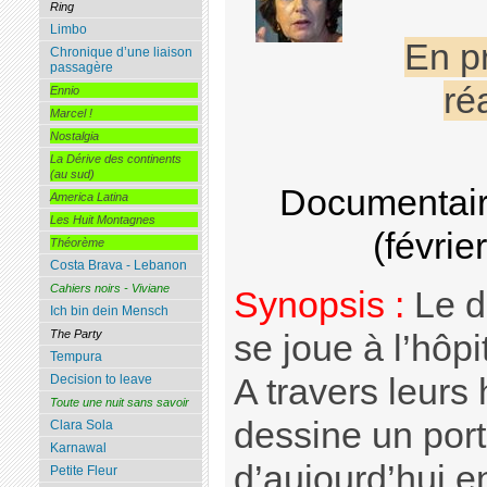
Ring
Limbo
En p
Chronique d’une liaison
passagère
ré
Ennio
Marcel !
Nostalgia
La Dérive des continents
(au sud)
Documentair
America Latina
Les Huit Montagnes
(févrie
Théorème
Costa Brava - Lebanon
Cahiers noirs - Viviane
Synopsis :
Le de
Ich bin dein Mensch
The Party
se joue à l’hôp
Tempura
A travers leurs 
Decision to leave
Toute une nuit sans savoir
dessine un port
Clara Sola
Karnawal
d’aujourd’hui en
Petite Fleur