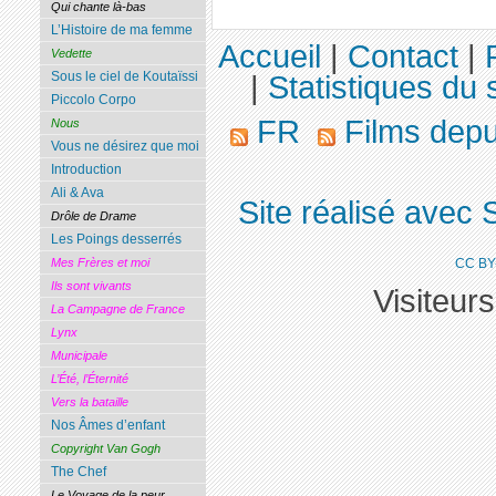
Qui chante là-bas
L’Histoire de ma femme
Accueil
|
Contact
|
Vedette
Sous le ciel de Koutaïssi
|
Statistiques du s
Piccolo Corpo
FR
Films dep
Nous
Vous ne désirez que moi
Introduction
Ali & Ava
Site réalisé avec 
Drôle de Drame
Les Poings desserrés
CC BY
Mes Frères et moi
Ils sont vivants
Visiteur
La Campagne de France
Lynx
Municipale
L’Été, l’Éternité
Vers la bataille
Nos Âmes d’enfant
Copyright Van Gogh
The Chef
Le Voyage de la peur