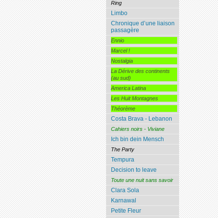
Ring
Limbo
Chronique d’une liaison
passagère
Ennio
Marcel !
Nostalgia
La Dérive des continents
(au sud)
America Latina
Les Huit Montagnes
Théorème
Costa Brava - Lebanon
Cahiers noirs - Viviane
Ich bin dein Mensch
The Party
Tempura
Decision to leave
Toute une nuit sans savoir
Clara Sola
Karnawal
Petite Fleur