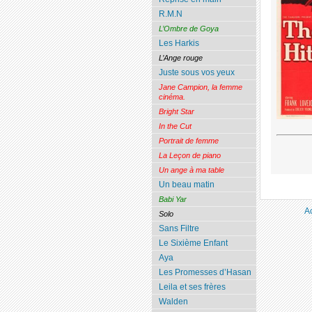
R.M.N
L’Ombre de Goya
Les Harkis
L’Ange rouge
Juste sous vos yeux
Jane Campion, la femme
cinéma.
Bright Star
In the Cut
Portrait de femme
La Leçon de piano
Un ange à ma table
Un beau matin
Babi Yar
A
Solo
Sans Filtre
Le Sixième Enfant
Aya
Les Promesses d’Hasan
Leila et ses frères
Walden