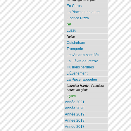
En Corps
La Place d’une autre
Licorice Pizza
H6
Luzzu
Neige
Ouistreham
Tromperie
Les Amants sacrifiés
La Fièvre de Petrov
Illusions perdues
L’Événement
La Pièce rapportée
Laurel et Hardy : Premiers
coups de génie
Ziyara
Année 2021
Année 2020
Année 2019
Année 2018
Année 2017