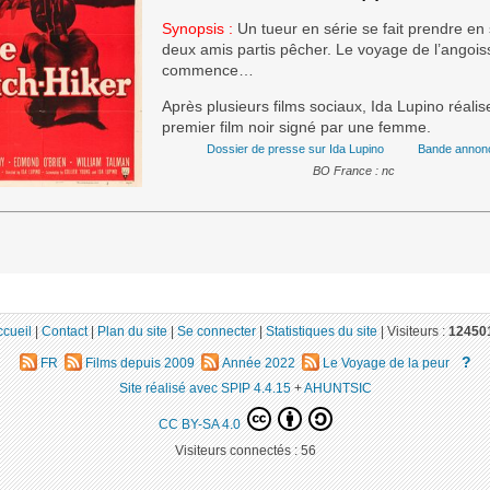
Synopsis :
Un tueur en série se fait prendre en
deux amis partis pêcher. Le voyage de l’angois
commence…
Après plusieurs films sociaux, Ida Lupino réalis
premier film noir signé par une femme.
Dossier de presse sur Ida Lupino
Bande annon
BO France : nc
ccueil
|
Contact
|
Plan du site
|
Se connecter
|
Statistiques du site
|
Visiteurs :
12450
?
FR
Films depuis 2009
Année 2022
Le Voyage de la peur
Site réalisé avec SPIP 4.4.15
+
AHUNTSIC
CC BY-SA 4.0
Visiteurs connectés :
56