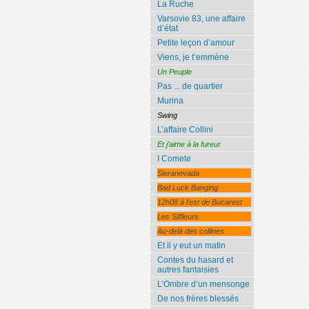
La Ruche
Varsovie 83, une affaire
d’état
Petite leçon d’amour
Viens, je t’emmène
Un Peuple
Pas ... de quartier
Murina
Swing
L’affaire Collini
Et j’aime à la fureur
I Comete
Sieranevada
Bad Luck Banging
12h08 à l’est de Bucarest
Les Siffleurs
Au-delà des collines
Et il y eut un matin
Contes du hasard et
autres fantaisies
L’Ombre d’un mensonge
De nos frères blessés