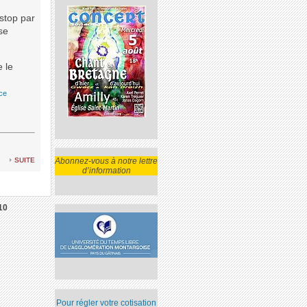
 stop par
se
e le
ce
suite
Abonnez-vous à notre lettre
d’information
10
Pour régler votre cotisation