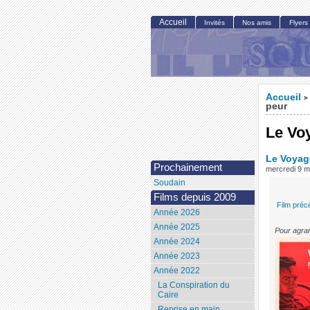
Accueil
Invités
Nos amis
Flyers
Accueil
>
peur
Le Vo
Le Voyag
Prochainement
mercredi 9 
Soudain
Films depuis 2009
Film préc
Année 2026
Année 2025
Pour agran
Année 2024
Année 2023
Année 2022
La Conspiration du
Caire
Reprise en main