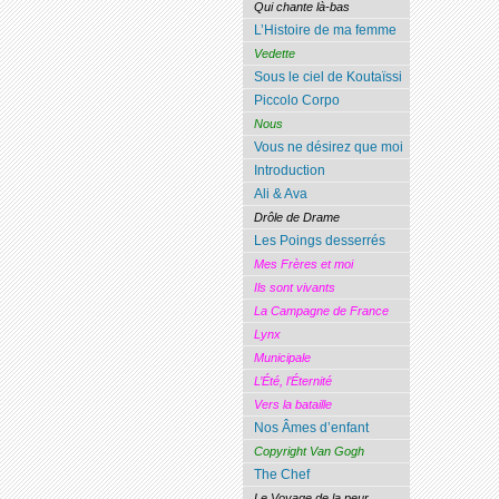
Qui chante là-bas
L’Histoire de ma femme
Vedette
Sous le ciel de Koutaïssi
Piccolo Corpo
Nous
Vous ne désirez que moi
Introduction
Ali & Ava
Drôle de Drame
Les Poings desserrés
Mes Frères et moi
Ils sont vivants
La Campagne de France
Lynx
Municipale
L’Été, l’Éternité
Vers la bataille
Nos Âmes d’enfant
Copyright Van Gogh
The Chef
Le Voyage de la peur