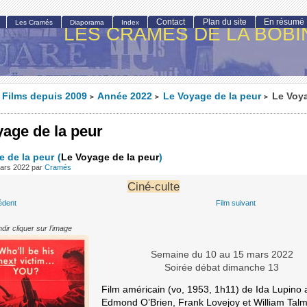
Contact
Plan du site
En résumé
Les Cramés
Diaporama
Index
LES CRAMÉS DE LA BOBI
Films depuis 2009
Année 2022
Le Voyage de la peur
Le Voya
>
>
>
yage de la peur
e de la peur
(
Le Voyage de la peur
)
mars 2022
par
Cramés
Ciné-culte
édent
Film suivant
dir cliquer sur l’image
Semaine du 10 au 15 mars 2022
Soirée débat dimanche 13
Film américain (vo, 1953, 1h11) de Ida Lupino 
Edmond O’Brien, Frank Lovejoy et William Tal