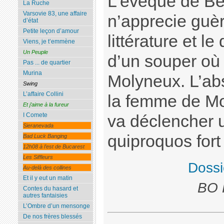
L’évèque de Bed
La Ruche
Varsovie 83, une affaire
n’apprecie guè
d’état
Petite leçon d’amour
littérature et le
Viens, je t’emmène
Un Peuple
d’un souper où i
Pas ... de quartier
Murina
Molyneux. L’ab
Swing
L’affaire Collini
la femme de Mo
Et j’aime à la fureur
I Comete
va déclencher 
Sieranevada
quiproquos for
Bad Luck Banging
12h08 à l’est de Bucarest
Les Siffleurs
Dossi
Au-delà des collines
Et il y eut un matin
BO 
Contes du hasard et
autres fantaisies
L’Ombre d’un mensonge
De nos frères blessés