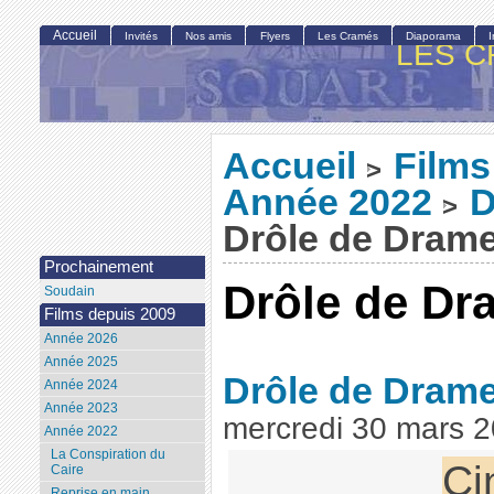
Accueil
Invités
Nos amis
Flyers
Les Cramés
Diaporama
LES C
Accueil
Films
>
Année 2022
D
>
Drôle de Dram
Prochainement
Drôle de Dr
Soudain
Films depuis 2009
Année 2026
Année 2025
Drôle de Dram
Année 2024
Année 2023
mercredi 30 mars 
Année 2022
La Conspiration du
Ci
Caire
Reprise en main