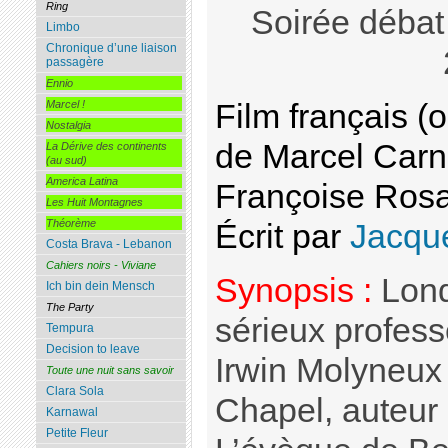
Ring
Soirée débat
Limbo
Chronique d’une liaison
passagère
Ennio
Film français (
Marcel !
Nostalgia
de Marcel Carn
La Dérive des continents
(au sud)
America Latina
Françoise Rosa
Les Huit Montagnes
Théorème
Écrit par
Jacque
Costa Brava - Lebanon
Cahiers noirs - Viviane
Synopsis :
Lond
Ich bin dein Mensch
The Party
sérieux profes
Tempura
Decision to leave
Irwin Molyneux 
Toute une nuit sans savoir
Clara Sola
Chapel, auteur 
Karnawal
Petite Fleur