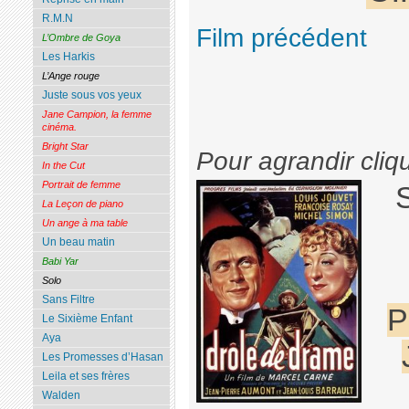
R.M.N
Film précédent
L’Ombre de Goya
Les Harkis
L’Ange rouge
Juste sous vos yeux
Jane Campion, la femme
cinéma.
Bright Star
Pour agrandir cliq
In the Cut
Portrait de femme
La Leçon de piano
Un ange à ma table
Un beau matin
Babi Yar
Solo
Sans Filtre
P
Le Sixième Enfant
Aya
Les Promesses d’Hasan
Leila et ses frères
Walden