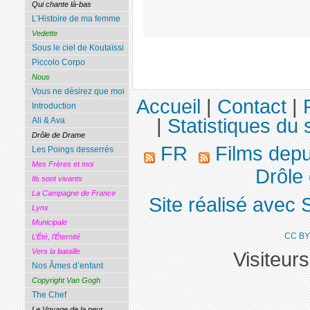
Qui chante là-bas
L’Histoire de ma femme
Vedette
Sous le ciel de Koutaïssi
Piccolo Corpo
Nous
Vous ne désirez que moi
Accueil
|
Contact
|
Introduction
|
Statistiques du s
Ali & Ava
Drôle de Drame
FR
Films dep
Les Poings desserrés
Mes Frères et moi
Drôle
Ils sont vivants
La Campagne de France
Site réalisé avec 
Lynx
Municipale
CC BY
L’Été, l’Éternité
Vers la bataille
Visiteur
Nos Âmes d’enfant
Copyright Van Gogh
The Chef
Le Voyage de la peur