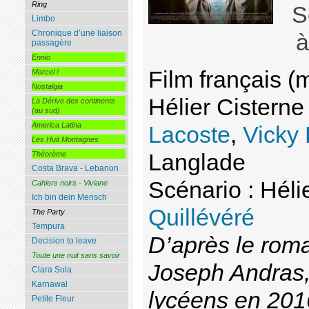
Ring
S
Limbo
Chronique d’une liaison
à
passagère
Ennio
Film français (
Marcel !
Nostalgia
Hélier Cistern
La Dérive des continents
(au sud)
America Latina
Lacoste
,
Vicky 
Les Huit Montagnes
Langlade
Théorème
Costa Brava - Lebanon
Scénario : Héli
Cahiers noirs - Viviane
Ich bin dein Mensch
Quillévéré
The Party
Tempura
D’après le ro
Decision to leave
Toute une nuit sans savoir
Joseph Andras,
Clara Sola
Karnawal
lycéens en 201
Petite Fleur