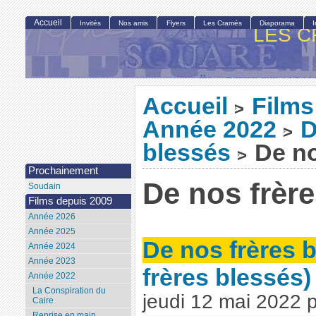
Accueil
Invités
Nos amis
Flyers
Les Cramés
Diaporama
LES C
Accueil
Films
>
Année 2022
D
>
blessés
De no
>
Prochainement
De nos frèr
Soudain
Films depuis 2009
Année 2026
Année 2025
De nos frères 
Année 2024
Année 2023
frères blessés)
Année 2022
La Conspiration du
jeudi 12 mai 2022
Caire
Reprise en main