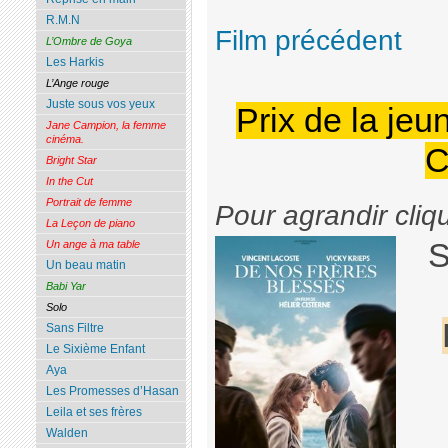
R.M.N
Film précédent
L’Ombre de Goya
Les Harkis
L’Ange rouge
Juste sous vos yeux
Prix de la jeu
Jane Campion, la femme
cinéma.
C
Bright Star
In the Cut
Portrait de femme
Pour agrandir cliq
La Leçon de piano
S
Un ange à ma table
Un beau matin
Babi Yar
Solo
Sans Filtre
Le Sixième Enfant
Aya
Les Promesses d’Hasan
Leila et ses frères
Walden