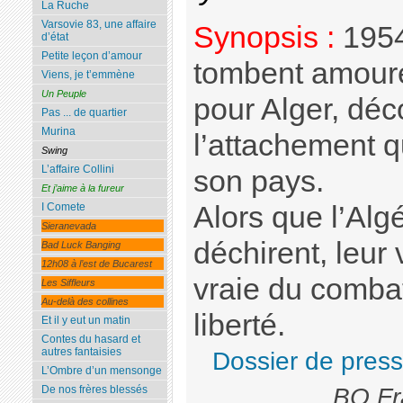
La Ruche
Varsovie 83, une affaire
Synopsis :
1954
d’état
Petite leçon d’amour
tombent amoureu
Viens, je t’emmène
Un Peuple
pour Alger, déc
Pas ... de quartier
Murina
l’attachement 
Swing
L’affaire Collini
son pays.
Et j’aime à la fureur
Alors que l’Algé
I Comete
Sieranevada
déchirent, leur 
Bad Luck Banging
12h08 à l’est de Bucarest
vraie du combat
Les Siffleurs
Au-delà des collines
liberté.
Et il y eut un matin
Contes du hasard et
autres fantaisies
Dossier de pres
L’Ombre d’un mensonge
BO Fr
De nos frères blessés