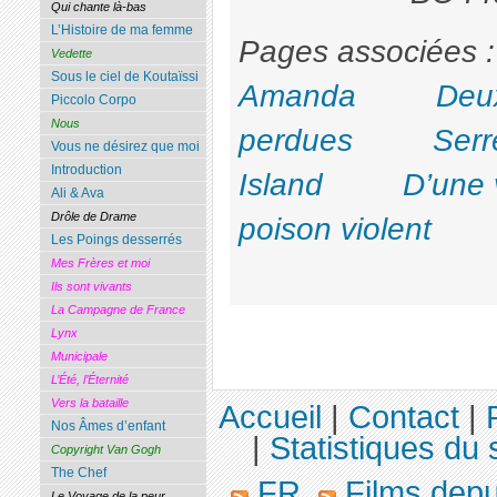
Qui chante là-bas
L’Histoire de ma femme
Pages associ
Vedette
Sous le ciel de Koutaïssi
Amanda
Deux
Piccolo Corpo
Nous
perdues
Serr
Vous ne désirez que moi
Introduction
Island
D’une v
Ali & Ava
Drôle de Drame
poison violent
Les Poings desserrés
Mes Frères et moi
Ils sont vivants
La Campagne de France
Lynx
Municipale
L’Été, l’Éternité
Vers la bataille
Accueil
|
Contact
|
Nos Âmes d’enfant
|
Statistiques du 
Copyright Van Gogh
The Chef
FR
Films dep
Le Voyage de la peur