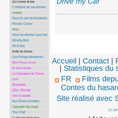
Drive my Car
Qui chante là-bas
L’Histoire de ma femme
Vedette
Sous le ciel de Koutaïssi
Piccolo Corpo
Nous
Vous ne désirez que moi
Introduction
Ali & Ava
Drôle de Drame
Les Poings desserrés
Accueil
|
Contact
|
Mes Frères et moi
|
Statistiques du s
Ils sont vivants
La Campagne de France
FR
Films dep
Lynx
Municipale
Contes du hasard 
L’Été, l’Éternité
Site réalisé avec 
Vers la bataille
Nos Âmes d’enfant
Copyright Van Gogh
CC BY
The Chef
Le Voyage de la peur