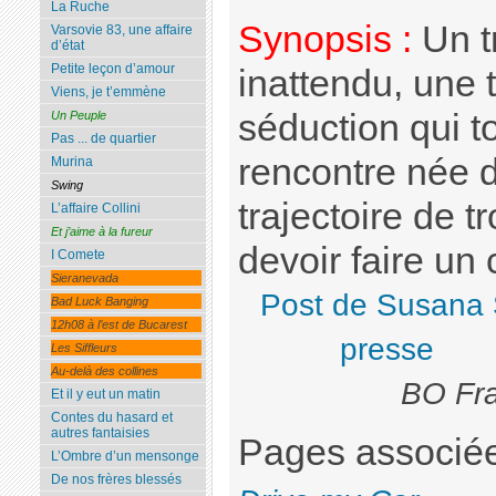
La Ruche
Synopsis :
Un t
Varsovie 83, une affaire
d’état
Petite leçon d’amour
inattendu, une 
Viens, je t’emmène
séduction qui t
Un Peuple
Pas ... de quartier
rencontre née 
Murina
Swing
trajectoire de 
L’affaire Collini
Et j’aime à la fureur
devoir faire un
I Comete
Sieranevada
Post de Susana 
Bad Luck Banging
12h08 à l’est de Bucarest
presse
Les Siffleurs
Au-delà des collines
BO Fra
Et il y eut un matin
Contes du hasard et
autres fantaisies
Pages associé
L’Ombre d’un mensonge
De nos frères blessés