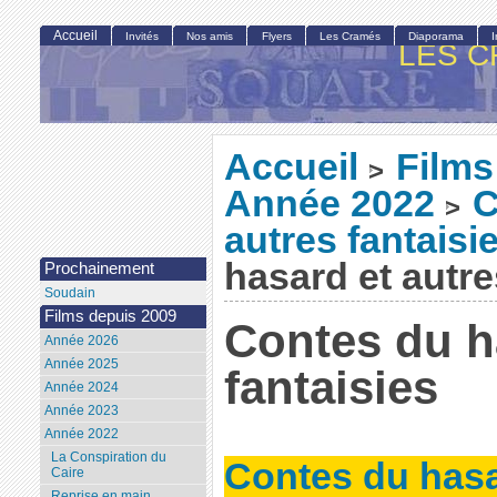
Accueil
Invités
Nos amis
Flyers
Les Cramés
Diaporama
LES C
Accueil
Films
>
Année 2022
C
>
autres fantaisi
hasard et autre
Prochainement
Soudain
Films depuis 2009
Contes du h
Année 2026
Année 2025
fantaisies
Année 2024
Année 2023
Année 2022
La Conspiration du
Contes du hasa
Caire
Reprise en main