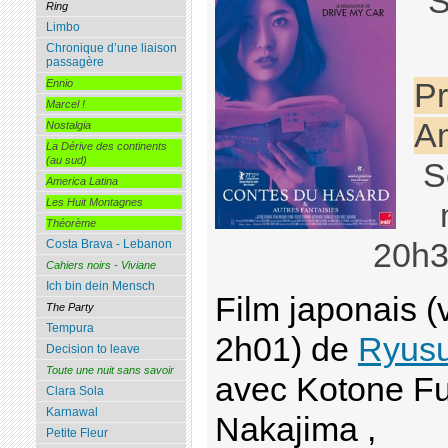
S
Ring
Limbo
Chronique d’une liaison
passagère
Pr
Ennio
Marcel !
An
Nostalgia
La Dérive des continents
(au sud)
S
America Latina
Les Huit Montagnes
Théorème
20h
Costa Brava - Lebanon
Cahiers noirs - Viviane
Ich bin dein Mensch
Film japonais (v
The Party
Tempura
2h01) de
Ryus
Decision to leave
Toute une nuit sans savoir
avec Kotone F
Clara Sola
Karnawal
Nakajima ,
Petite Fleur