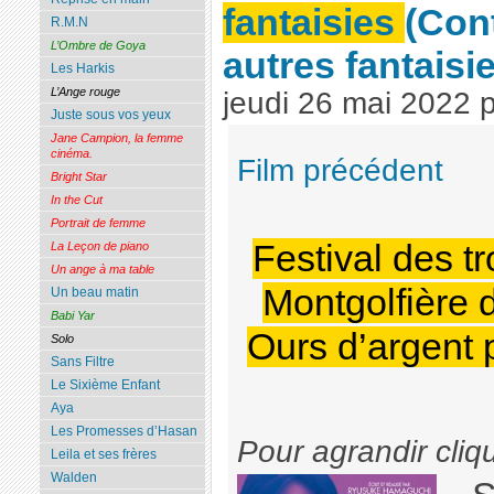
fantaisies
(Con
R.M.N
L’Ombre de Goya
autres fantaisi
Les Harkis
L’Ange rouge
jeudi 26 mai 2022
Juste sous vos yeux
Jane Campion, la femme
cinéma.
Film précédent
Bright Star
In the Cut
Portrait de femme
Festival des tr
La Leçon de piano
Un ange à ma table
Montgolfière d
Un beau matin
Babi Yar
Ours d’argent 
Solo
Sans Filtre
Le Sixième Enfant
Aya
Les Promesses d’Hasan
Pour agrandir cliq
Leila et ses frères
Walden