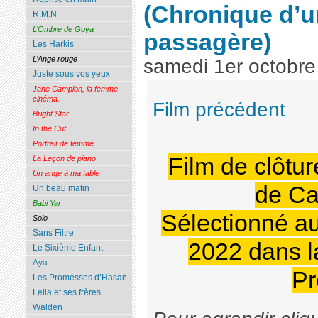
(Chronique d’u
R.M.N
L’Ombre de Goya
passagère)
Les Harkis
L’Ange rouge
samedi 1er octobr
Juste sous vos yeux
Jane Campion, la femme
cinéma.
Film précédent
Bright Star
In the Cut
Portrait de femme
Film de clôtur
La Leçon de piano
Un ange à ma table
de Ca
Un beau matin
Babi Yar
Sélectionné a
Solo
Sans Filtre
2022 dans l
Le Sixième Enfant
Aya
Pr
Les Promesses d’Hasan
Leila et ses frères
Walden