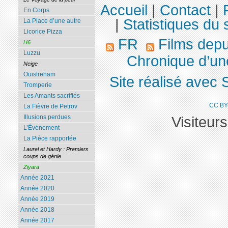
Accueil
|
Contact
|
En Corps
|
Statistiques du s
La Place d’une autre
Licorice Pizza
FR
Films dep
H6
Luzzu
Chronique d’une
Neige
Ouistreham
Site réalisé avec 
Tromperie
Les Amants sacrifiés
CC BY
La Fièvre de Petrov
Illusions perdues
Visiteur
L’Événement
La Pièce rapportée
Laurel et Hardy : Premiers
coups de génie
Ziyara
Année 2021
Année 2020
Année 2019
Année 2018
Année 2017