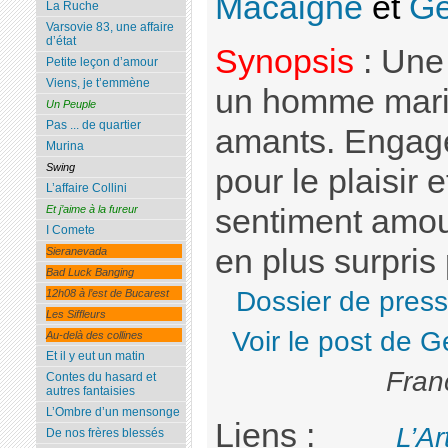
Macaigne
et
Ge
La Ruche
Varsovie 83, une affaire
d’état
Synopsis
: Une 
Petite leçon d’amour
Viens, je t’emmène
un homme mari
Un Peuple
Pas ... de quartier
amants. Engagé
Murina
Swing
pour le plaisir
L’affaire Collini
sentiment amour
Et j’aime à la fureur
I Comete
en plus surpris 
Sieranevada
Bad Luck Banging
Dossier de pres
12h08 à l’est de Bucarest
Les Siffleurs
Voir le post de 
Au-delà des collines
Et il y eut un matin
Fran
Contes du hasard et
autres fantaisies
L’Ombre d’un mensonge
Liens :
L’Ar
De nos frères blessés