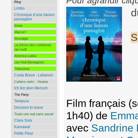
Pour agrandir cliq
Ring
Limbo
d
Chronique d’une liaison
passagère
Ennio
Marcel !
S
Nostalgia
La Dérive des continents
(au sud)
America Latina
Les Huit Montagnes
Théorème
Costa Brava - Lebanon
Cahiers noirs - Viviane
Ich bin dein Mensch
The Party
Film français 
Tempura
Decision to leave
1h40) de
Emma
Toute une nuit sans savoir
Clara Sola
avec
Sandrine 
Karnawal
Petite Fleur