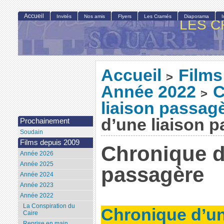
Accueil
Invités
Nos amis
Flyers
Les Cramés
Diaporama
LES C
Accueil
Films
>
Année 2022
C
>
liaison passag
d’une liaison 
Prochainement
Soudain
Films depuis 2009
Chronique d
Année 2026
Année 2025
passagère
Année 2024
Année 2023
Année 2022
La Conspiration du
Chronique d’un
Caire
Reprise en main