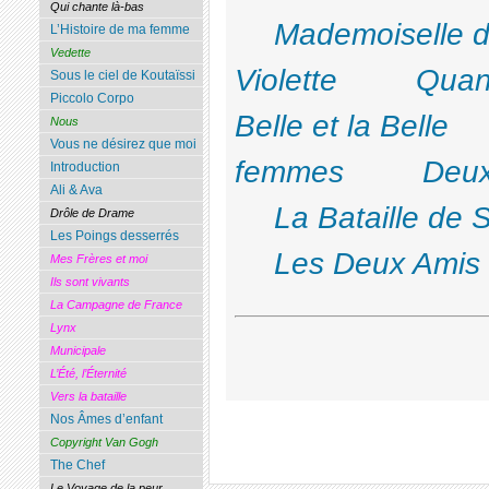
Qui chante là-bas
Mademoiselle d
L’Histoire de ma femme
Vedette
Violette
Quan
Sous le ciel de Koutaïssi
Piccolo Corpo
Belle et la Belle
Nous
Vous ne désirez que moi
femmes
Deux
Introduction
Ali & Ava
La Bataille de S
Drôle de Drame
Les Poings desserrés
Les Deux Amis
Mes Frères et moi
Ils sont vivants
La Campagne de France
Lynx
Municipale
L’Été, l’Éternité
Vers la bataille
Nos Âmes d’enfant
Copyright Van Gogh
The Chef
Le Voyage de la peur