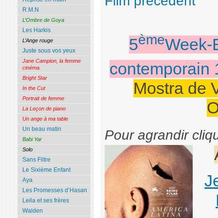
Film précédent
R.M.N
L’Ombre de Goya
Les Harkis
ème
5
Week-E
L’Ange rouge
Juste sous vos yeux
Jane Campion, la femme
contemporain 
cinéma.
Bright Star
Mostra de V
In the Cut
Portrait de femme
O
La Leçon de piano
Un ange à ma table
Un beau matin
Pour agrandir cliq
Babi Yar
Solo
Sans Filtre
Le Sixième Enfant
J
Aya
Les Promesses d’Hasan
Leila et ses frères
Walden