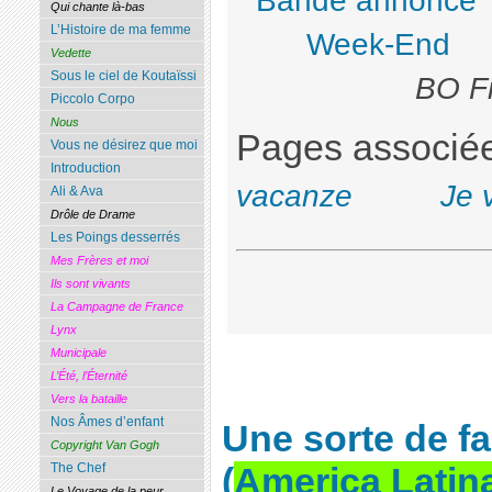
Bande annonce
Qui chante là-bas
L’Histoire de ma femme
Week-End
Vedette
Sous le ciel de Koutaïssi
BO Fr
Piccolo Corpo
Nous
Pages associé
Vous ne désirez que moi
Introduction
vacanze
Je 
Ali & Ava
Drôle de Drame
Les Poings desserrés
Mes Frères et moi
Ils sont vivants
La Campagne de France
Lynx
Municipale
L’Été, l’Éternité
Vers la bataille
Nos Âmes d’enfant
Une sorte de f
Copyright Van Gogh
The Chef
(
America Latin
Le Voyage de la peur