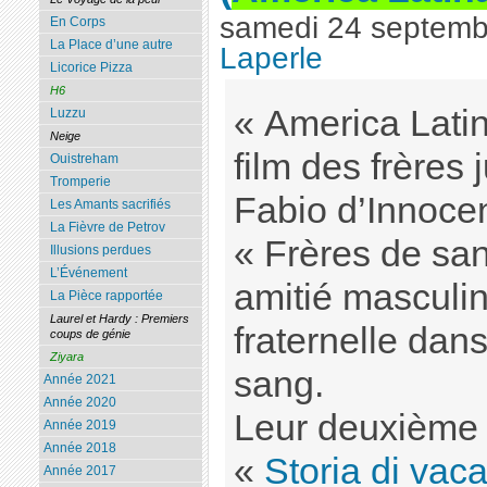
samedi 24 septemb
En Corps
La Place d’une autre
Laperle
Licorice Pizza
H6
« America Latin
Luzzu
Neige
film des frère
Ouistreham
Tromperie
Fabio d’Innoce
Les Amants sacrifiés
La Fièvre de Petrov
« Frères de sa
Illusions perdues
L’Événement
amitié masculin
La Pièce rapportée
Laurel et Hardy : Premiers
fraternelle dans
coups de génie
Ziyara
sang.
Année 2021
Année 2020
Leur deuxième f
Année 2019
Année 2018
«
Storia di vac
Année 2017