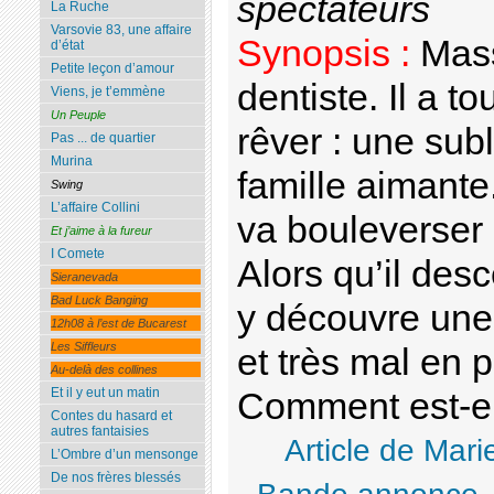
spectateurs
La Ruche
Varsovie 83, une affaire
Synopsis :
Mass
d’état
Petite leçon d’amour
dentiste. Il a to
Viens, je t’emmène
Un Peuple
rêver : une subl
Pas ... de quartier
Murina
famille aimant
Swing
L’affaire Collini
va bouleverser 
Et j’aime à la fureur
I Comete
Alors qu’il des
Sieranevada
Bad Luck Banging
y découvre une p
12h08 à l’est de Bucarest
Les Siffleurs
et très mal en p
Au-delà des collines
Et il y eut un matin
Comment est-ell
Contes du hasard et
autres fantaisies
Article de Mari
L’Ombre d’un mensonge
De nos frères blessés