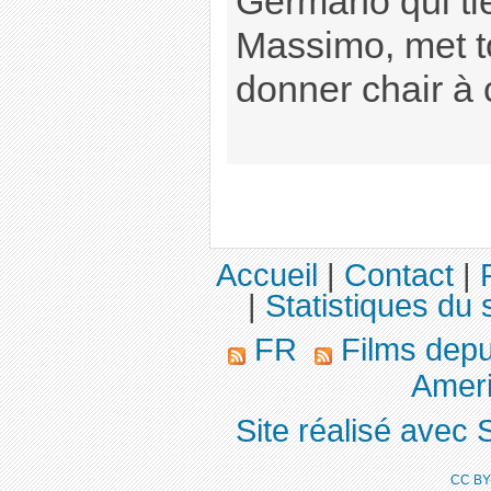
Germano qui tie
Massimo, met to
donner chair à 
Accueil
|
Contact
|
|
Statistiques du s
FR
Films dep
Ameri
Site réalisé avec 
CC BY