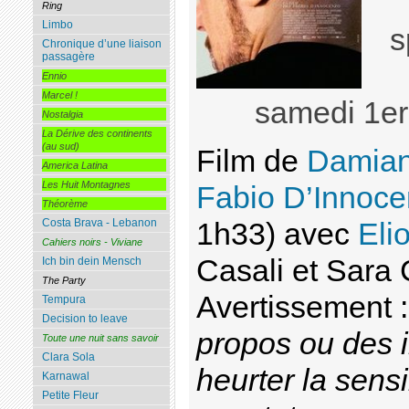
Ring
Limbo
s
Chronique d’une liaison
passagère
Ennio
Marcel !
samedi 1
e
Nostalgia
La Dérive des continents
(au sud)
Film de
Damian
America Latina
Les Huit Montagnes
Fabio D’Innoc
Théorème
Costa Brava - Lebanon
1h33) avec
Eli
Cahiers noirs - Viviane
Casali et Sara
Ich bin dein Mensch
The Party
Avertissement 
Tempura
Decision to leave
propos ou des 
Toute une nuit sans savoir
Clara Sola
heurter la sensi
Karnawal
Petite Fleur