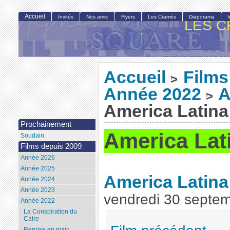
Accueil
Invités
Nos amis
Flyers
Les Cramés
Diaporama
LES C
Accueil
Films
>
Année 2022
A
>
America Latina
Prochainement
America Lat
Soudain
Films depuis 2009
Année 2026
Année 2025
America Latina
Année 2024
Année 2023
vendredi 30 septe
Année 2022
La Conspiration du
Caire
Reprise en main