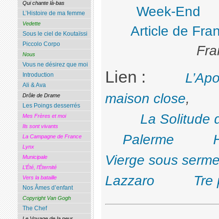
Qui chante là-bas
Week-End
L’Histoire de ma femme
Vedette
Article de Fra
Sous le ciel de Koutaïssi
Piccolo Corpo
Fra
Nous
Vous ne désirez que moi
Lien :
L’Apo
Introduction
Ali & Ava
maison close
Drôle de Drame
Les Poings desserrés
La Solitude
Mes Frères et moi
Ils sont vivants
Palerme
La Campagne de France
Lynx
Vierge sous serme
Municipale
L’Été, l’Éternité
Lazzaro
Tre 
Vers la bataille
Nos Âmes d’enfant
Copyright Van Gogh
The Chef
Le Voyage de la peur