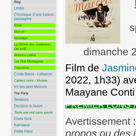
Ring
Limbo
Chronique d’une liaison
passagère
s
Ennio
Marcel !
Nostalgia
La Dérive des continents
dimanche 2
(au sud)
America Latina
Les Huit Montagnes
Film de
Jasmin
Théorème
Costa Brava - Lebanon
2022, 1h33) a
Cahiers noirs - Viviane
Ich bin dein Mensch
Maayane Conti 
The Party
Tempura
PREMIER LONG
Decision to leave
Toute une nuit sans savoir
Avertissement 
Clara Sola
Karnawal
propos ou des 
Petite Fleur