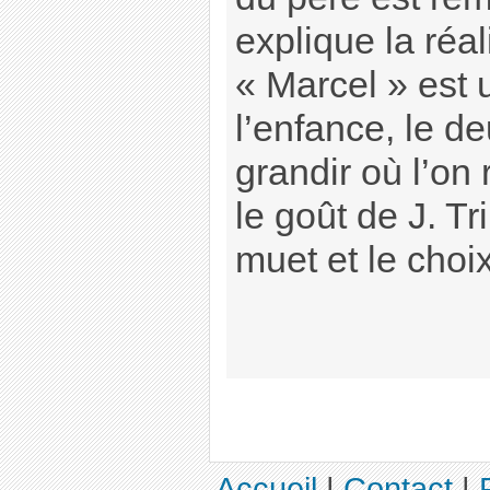
explique la réal
« Marcel » est u
l’enfance, le deu
grandir où l’on 
le goût de J. T
muet et le choi
Accueil
|
Contact
|