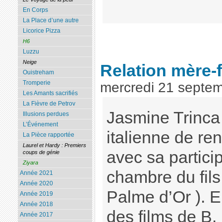
En Corps
La Place d’une autre
Licorice Pizza
H6
Luzzu
Neige
Relation mère-fi
Ouistreham
Tromperie
mercredi 21 septe
Les Amants sacrifiés
La Fièvre de Petrov
Jasmine Trinca
Illusions perdues
L’Événement
italienne de r
La Pièce rapportée
Laurel et Hardy : Premiers
avec sa partici
coups de génie
Ziyara
chambre du fils
Année 2021
Année 2020
Palme d’Or ). E
Année 2019
Année 2018
des films de B.
Année 2017