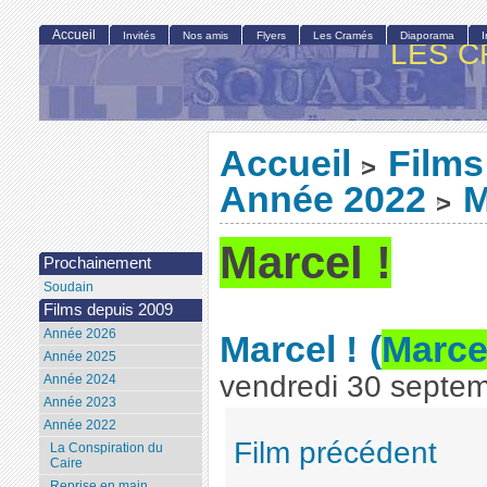
Accueil
Invités
Nos amis
Flyers
Les Cramés
Diaporama
LES C
Accueil
Films
>
Année 2022
M
>
Marcel !
Prochainement
Soudain
Films depuis 2009
Année 2026
Marcel !
(
Marcel
Année 2025
vendredi 30 septe
Année 2024
Année 2023
Année 2022
Film précédent
La Conspiration du
Caire
Reprise en main