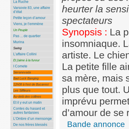
La Ruche
heurter la sensi
Varsovie 83, une affaire
d’état
spectateurs
Petite leçon d’amour
Viens, je t’emmène
Synopsis :
La pe
Un Peuple
Pas ... de quartier
insomniaque. L
Murina
Swing
artiste. Le chie
L’affaire Collini
Et j’aime à la fureur
La petite fille
I Comete
Sieranevada
sa mère, mais 
Bad Luck Banging
12h08 à l’est de Bucarest
plus que tout.
Les Siffleurs
Au-delà des collines
imprévu permett
Et il y eut un matin
Contes du hasard et
d’amour de se 
autres fantaisies
L’Ombre d’un mensonge
Bande annonce
De nos frères blessés