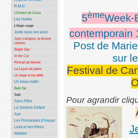
R.M.N
ème
L’Ombre de Goya
5
Week-E
Les Harkis
L’Ange rouge
contemporain 
Juste sous vos yeux
Jane Campion, la femme
Post de Marie
cinéma.
Bright Star
sur 
In the Cut
Portrait de femme
Festival de Ca
La Leçon de piano
Un ange à ma table
O
Un beau matin
Babi Yar
Solo
Pour agrandir cliq
Sans Filtre
Le Sixième Enfant
Aya
Les Promesses d’Hasan
J
Leila et ses frères
Walden