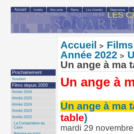
Accueil
Invités
Nos amis
Flyers
Les Cramés
Diaporama
LES C
Accueil
Films
>
Année 2022
U
>
Un ange à ma t
Prochainement
Un ange à m
Soudain
Films depuis 2009
Année 2026
Année 2025
Un ange à ma t
Année 2024
Année 2023
table
)
Année 2022
La Conspiration du
mardi 29 novembre
Caire
Reprise en main