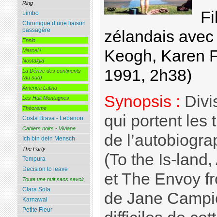
Ring
Fi
Limbo
Chronique d’une liaison
passagère
zélandais avec 
Ennio
Keogh, Karen F
Marcel !
Nostalgia
1991, 2h38)
La Dérive des continents
(au sud)
America Latina
Synopsis :
Divi
Les Huit Montagnes
Théorème
qui portent les t
Costa Brava - Lebanon
Cahiers noirs - Viviane
de l’autobiogr
Ich bin dein Mensch
The Party
(To the Is-land
Tempura
Decision to leave
et The Envoy fro
Toute une nuit sans savoir
Clara Sola
de Jane Campio
Karnawal
Petite Fleur