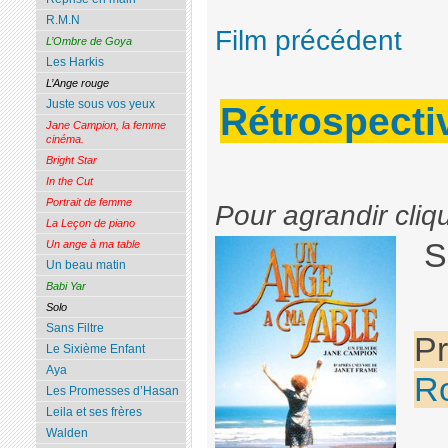
R.M.N
Film précédent
L’Ombre de Goya
Les Harkis
L’Ange rouge
Juste sous vos yeux
Rétrospect
Jane Campion, la femme
cinéma.
Bright Star
In the Cut
Portrait de femme
Pour agrandir cliq
La Leçon de piano
S
Un ange à ma table
Un beau matin
Babi Yar
Solo
Sans Filtre
Pr
Le Sixième Enfant
Aya
Ro
Les Promesses d’Hasan
Leila et ses frères
Walden