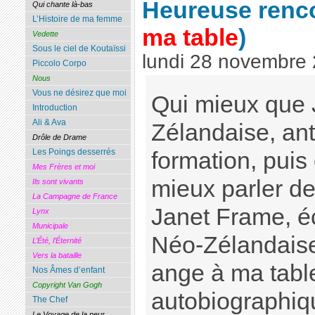
Heureuse renco
Qui chante là-bas
L’Histoire de ma femme
ma table
)
Vedette
Sous le ciel de Koutaïssi
lundi 28 novembre
Piccolo Corpo
Nous
Vous ne désirez que moi
Qui mieux que
Introduction
Ali & Ava
Zélandaise, an
Drôle de Drame
Les Poings desserrés
formation, puis
Mes Frères et moi
mieux parler d
Ils sont vivants
La Campagne de France
Janet Frame, é
Lynx
Municipale
Néo-Zélandaise 
L’Été, l’Éternité
Vers la bataille
ange à ma tabl
Nos Âmes d’enfant
Copyright Van Gogh
autobiographiq
The Chef
Le Voyage de la peur