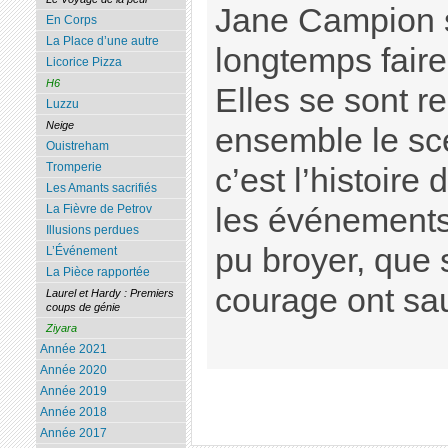
Jane Campion s
En Corps
La Place d’une autre
longtemps faire 
Licorice Pizza
H6
Elles se sont re
Luzzu
Neige
ensemble le scé
Ouistreham
Tromperie
c’est l’histoire
Les Amants sacrifiés
les événements
La Fièvre de Petrov
Illusions perdues
pu broyer, que 
L’Événement
La Pièce rapportée
courage ont sa
Laurel et Hardy : Premiers
coups de génie
Ziyara
Année 2021
Année 2020
Année 2019
Année 2018
Année 2017