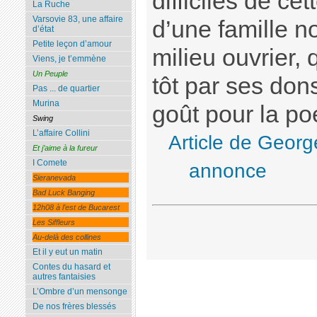
difficiles de ce
La Ruche
Varsovie 83, une affaire
d’une famille 
d’état
Petite leçon d’amour
milieu ouvrier, 
Viens, je t’emmène
Un Peuple
tôt par ses dons
Pas ... de quartier
Murina
goût pour la po
Swing
L’affaire Collini
Article de Georg
Et j’aime à la fureur
I Comete
annonce
Sieranevada
Bad Luck Banging
12h08 à l’est de Bucarest
Les Siffleurs
Au-delà des collines
Et il y eut un matin
Contes du hasard et
autres fantaisies
L’Ombre d’un mensonge
De nos frères blessés