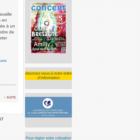
vaille
n en
dée à un
ndre de
eter
vants
Abonnez-vous à notre lettre
d’information
suite
17
Pour régler votre cotisation