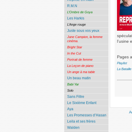
R.M.N
L’Ombre de Goya
Les Harkis
L’Ange rouge
Juste sous vos yeux
spéculat
Jane Campion, la femme
l’usine 
cinéma.
Bright Star
In the Cut
Pages a
Portrait de femme
Playlist
La Leçon de piano
La Bataille
Un ange à ma table
Un beau matin
Babi Yar
Solo
Sans Filtre
Le Sixième Enfant
Aya
A
Les Promesses d’Hasan
Leila et ses frères
Walden