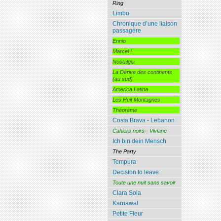
Ring
Limbo
Chronique d’une liaison
passagère
Ennio
Marcel !
Nostalgia
La Dérive des continents
(au sud)
America Latina
Les Huit Montagnes
Théorème
Costa Brava - Lebanon
Cahiers noirs - Viviane
Ich bin dein Mensch
The Party
Tempura
Decision to leave
Toute une nuit sans savoir
Clara Sola
Karnawal
Petite Fleur