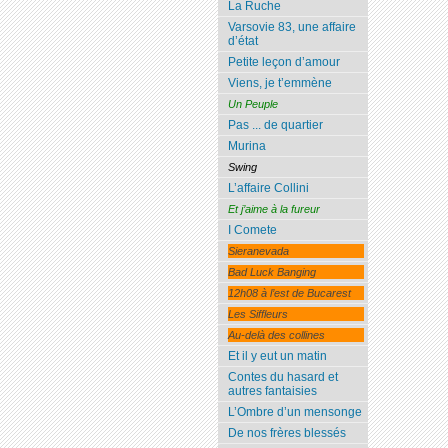
La Ruche
Varsovie 83, une affaire
d’état
Petite leçon d’amour
Viens, je t’emmène
Un Peuple
Pas ... de quartier
Murina
Swing
L’affaire Collini
Et j’aime à la fureur
I Comete
Sieranevada
Bad Luck Banging
12h08 à l’est de Bucarest
Les Siffleurs
Au-delà des collines
Et il y eut un matin
Contes du hasard et
autres fantaisies
L’Ombre d’un mensonge
De nos frères blessés