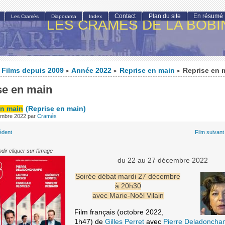
Contact
Plan du site
En résumé
Les Cramés
Diaporama
Index
LES CRAMÉS DE LA BOBI
Films depuis 2009
Année 2022
Reprise en main
Reprise en 
>
>
>
se en main
en main
(Reprise en main)
embre 2022
par
Cramés
édent
Film suivant
dir cliquer sur l’image
du 22 au 27 décembre 2022
Soirée débat mardi 27 décembre
à 20h30
avec Marie-Noël Vilain
Film français (octobre 2022,
1h47) de
Gilles Perret
avec
Pierre Deladonch