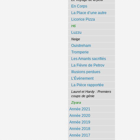
En Corps
La Place d’une autre
Licorice Pizza
H6
Luzzu
Neige
Ouistreham
Tromperie
Les Amants sacrifiés
La Fièvre de Petrov
Illusions perdues
L’Événement
La Pièce rapportée
Laurel et Hardy : Premiers
coups de génie
Ziyara
Année 2021
Année 2020
Année 2019
Année 2018
Année 2017