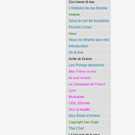
Qui chante là-bas
L’Histoire de ma femme
Vedette
Sous le ciel de Koutaïssi
Piccolo Corpo
Nous
Vous ne désirez que moi
Introduction
Ali & Ava
Drôle de Drame
Les Poings desserrés
Mes Frères et moi
Ils sont vivants
La Campagne de France
Lynx
Municipale
L’Été, l’Éternité
Vers la bataille
Nos Âmes d’enfant
Copyright Van Gogh
The Chef
Le Voyage de la peur