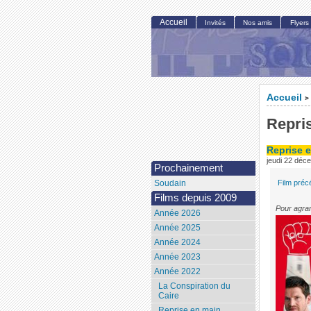
Accueil
Invités
Nos amis
Flyers
Accueil
>
Repri
Reprise 
jeudi 22 déc
Prochainement
Film préc
Soudain
Films depuis 2009
Pour agran
Année 2026
Année 2025
Année 2024
Année 2023
Année 2022
La Conspiration du
Caire
Reprise en main