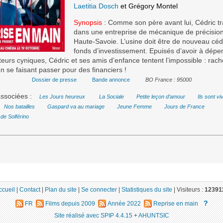
Laetitia Dosch
et Grégory Montel
Synopsis
: Comme son père avant lui, Cédric tra
dans une entreprise de mécanique de précisio
Haute-Savoie. L’usine doit être de nouveau cé
fonds d’investissement. Epuisés d’avoir à dépe
eurs cyniques, Cédric et ses amis d’enfance tentent l’impossible : rach
en se faisant passer pour des financiers !
Dossier de presse
Bande annonce
BO France : 95000
ssociées :
Les Jours heureux
La Sociale
Petite leçon d’amour
Ils sont vi
Nos batailles
Gaspard va au mariage
Jeune Femme
Jours de France
 de Solférino
ccueil
|
Contact
|
Plan du site
|
Se connecter
|
Statistiques du site
|
Visiteurs :
12391
?
FR
Films depuis 2009
Année 2022
Reprise en main
Site réalisé avec SPIP 4.4.15
+
AHUNTSIC