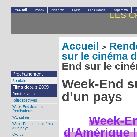
Accueil
Invités
Nos amis
Flyers
Les Cramés
Diaporama
LES C
Accueil
Rend
>
sur le cinéma 
End sur le cin
Prochainement
Week-End su
Soudain
Films depuis 2009
d’un pays
Rendez-vous
Rétrospectives
Week End Jeunes
Réalisateurs
Week-En
WE italien
Week-End sur le cinéma
d’Amérique l
d’un pays
Cycles