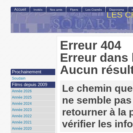
Accueil
Invités
Nos amis
Flyers
Les Cramés
Diaporama
LES C
Erreur 404
Erreur dans 
Aucun résult
Prochainement
Soudain
Films depuis 2009
Le chemin que
Année 2026
ne semble pas 
Année 2025
Année 2024
retourner à la
Année 2023
Année 2022
vérifier les in
Année 2021
Année 2020