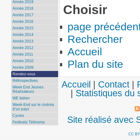
Année 2019
Choisir
Année 2018
Année 2017
Année 2016
page précéden
Année 2015
Année 2014
Rechercher
Année 2013
Année 2012
Accueil
Année 2011
Plan du site
Année 2010
Année 2009
Rendez-vous
Rétrospectives
Accueil
|
Contact
|
Week End Jeunes
|
Statistiques du s
Réalisateurs
WE italien
Week-End sur le cinéma
d’un pays
Cycles
Site réalisé avec 
Festivals Télérama
CC BY