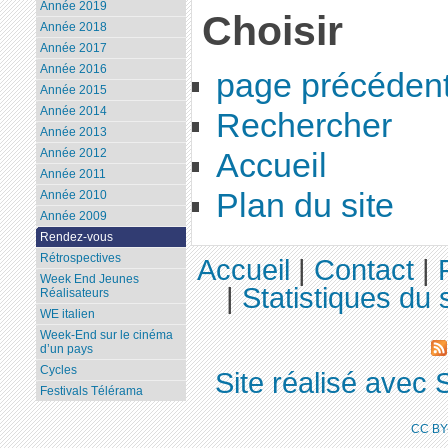
Année 2019
Choisir
Année 2018
Année 2017
Année 2016
page précéden
Année 2015
Année 2014
Rechercher
Année 2013
Année 2012
Accueil
Année 2011
Plan du site
Année 2010
Année 2009
Rendez-vous
Rétrospectives
Accueil
|
Contact
|
Week End Jeunes
|
Statistiques du s
Réalisateurs
WE italien
Week-End sur le cinéma
d’un pays
Cycles
Site réalisé avec 
Festivals Télérama
CC BY