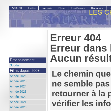
Accueil
Invités
Nos amis
Flyers
Les Cramés
Diaporama
LES C
Erreur 404
Erreur dans 
Aucun résult
Prochainement
Soudain
Films depuis 2009
Le chemin que
Année 2026
ne semble pas 
Année 2025
Année 2024
retourner à la
Année 2023
Année 2022
vérifier les in
Année 2021
Année 2020