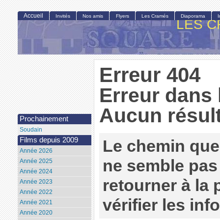
Accueil
Invités
Nos amis
Flyers
Les Cramés
Diaporama
LES C
Erreur 404
Erreur dans 
Aucun résult
Prochainement
Soudain
Films depuis 2009
Le chemin que
Année 2026
ne semble pas 
Année 2025
Année 2024
retourner à la
Année 2023
Année 2022
vérifier les in
Année 2021
Année 2020