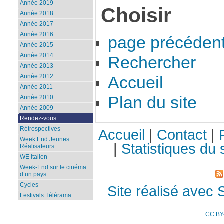
Année 2019
Choisir
Année 2018
Année 2017
Année 2016
page précéden
Année 2015
Année 2014
Rechercher
Année 2013
Année 2012
Accueil
Année 2011
Plan du site
Année 2010
Année 2009
Rendez-vous
Rétrospectives
Accueil
|
Contact
|
Week End Jeunes
|
Statistiques du 
Réalisateurs
WE italien
Week-End sur le cinéma
d’un pays
Cycles
Site réalisé avec 
Festivals Télérama
CC BY