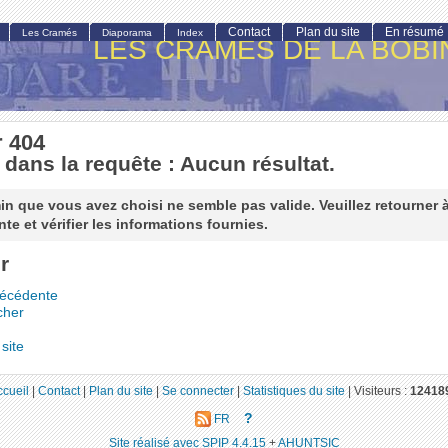
Contact
Plan du site
En résumé
Les Cramés
Diaporama
Index
LES CRAMÉS DE LA BOBI
r 404
 dans la requête : Aucun résultat.
n que vous avez choisi ne semble pas valide. Veuillez retourner 
te et vérifier les informations fournies.
r
récédente
cher
site
ccueil
|
Contact
|
Plan du site
|
Se connecter
|
Statistiques du site
|
Visiteurs :
12418
?
FR
Site réalisé avec SPIP 4.4.15
+
AHUNTSIC