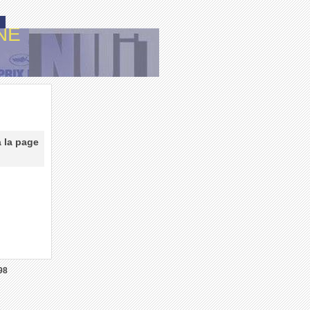
NE
à la page
98