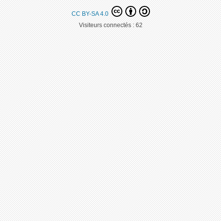
CC BY-SA 4.0
Visiteurs connectés :
62